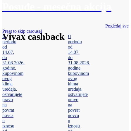
Posuđe - mesečna akcija
Pogledaj sve
Press to skip carousel
Vivax cashback
U
U
periodu
periodu
od
od
14.07.
14.07.
do
do
31.08.2026.
31.08.2026.
godine,
godine,
kupovinom
kupovinom
ovog
ovog
klima
klima
uređaja,
uređaja,
ostvarujete
ostvarujete
pravo
pravo
na
na
povrat
povrat
novca
novca
u
u
iznosu
iznosu