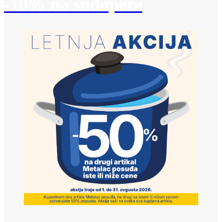
-10% na sudopere