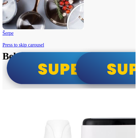
Šerpe
Press to skip carousel
Beko i Tesla super cene