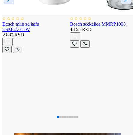
Bosch mlin za kafu
Bosch seckalica MMRP1000
TSM6A011W
4.155 RSD
2.880 RSD