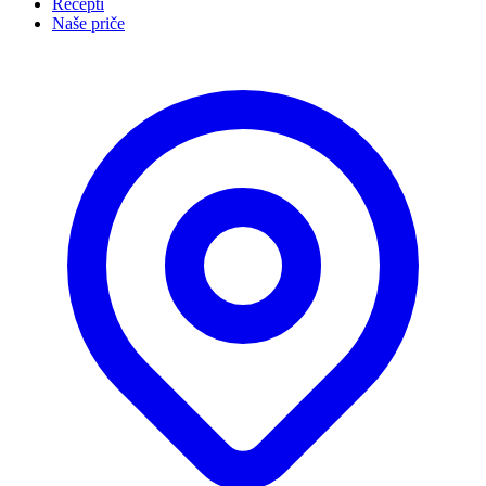
Recepti
Naše priče