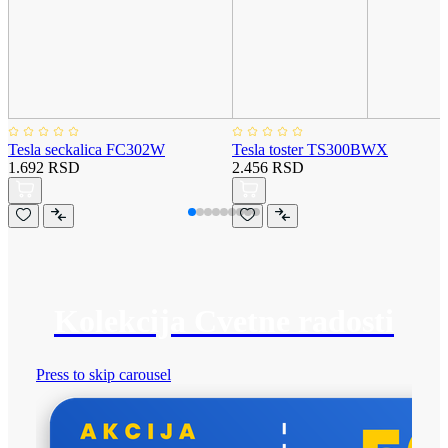
Tesla seckalica FC302W
Tesla toster TS300BWX
1.692 RSD
2.456 RSD
Kolekcija Cvetne radosti
Press to skip carousel