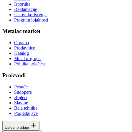
Isporuka
Reklamacije
Uslovi korišćenja
Program lojalnosti
Metalac market
O nama
Prodavnice
Katalog
Metalac grupa
Politika kolačića
Proizvodi
Posuđe
Sudopere
Bojleri
Slavine
Bela tehnika
Pogledaj sve
Uslovi prodaje