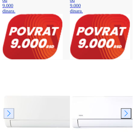
od
od
9.000
9.000
dinara.
dinara.