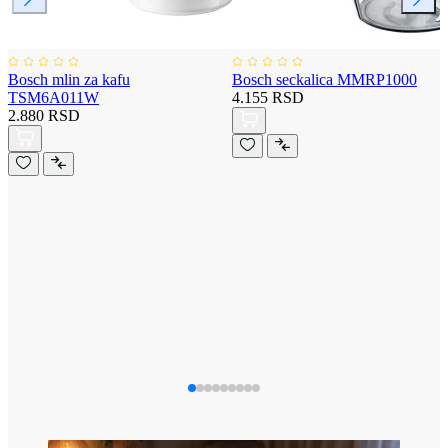
Bosch mlin za kafu
Bosch seckalica MMRP1000
TSM6A011W
4.155 RSD
2.880 RSD