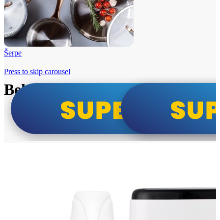
Šerpe
Press to skip carousel
Beko i Tesla super cene