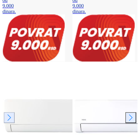
od
od
9.000
9.000
dinara.
dinara.