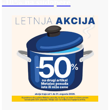
-10% na sudopere