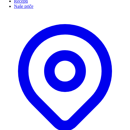
Recepti
Naše priče