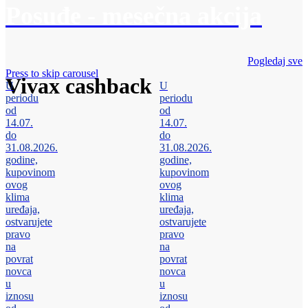
Posuđe - mesečna akcija
Pogledaj sve
Press to skip carousel
Vivax cashback
U
U
periodu
periodu
od
od
14.07.
14.07.
do
do
31.08.2026.
31.08.2026.
godine,
godine,
kupovinom
kupovinom
ovog
ovog
klima
klima
uređaja,
uređaja,
ostvarujete
ostvarujete
pravo
pravo
na
na
povrat
povrat
novca
novca
u
u
iznosu
iznosu