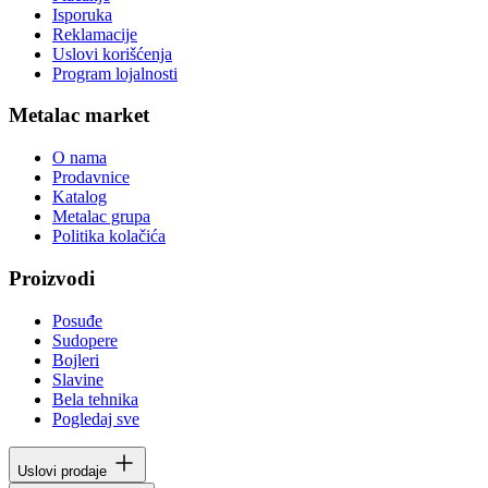
Isporuka
Reklamacije
Uslovi korišćenja
Program lojalnosti
Metalac market
O nama
Prodavnice
Katalog
Metalac grupa
Politika kolačića
Proizvodi
Posuđe
Sudopere
Bojleri
Slavine
Bela tehnika
Pogledaj sve
Uslovi prodaje