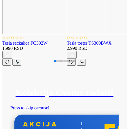
Tesla seckalica FC302W
Tesla toster TS300BWX
1.990 RSD
2.990 RSD
Kolekcija Cvetne radosti
Press to skip carousel