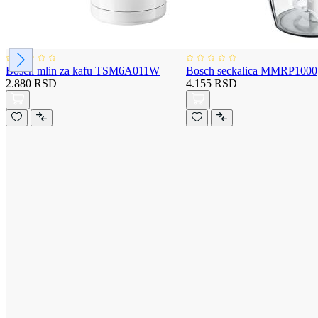
Bosch mlin za kafu TSM6A011W
Bosch seckalica MMRP1000
2.880 RSD
4.155 RSD