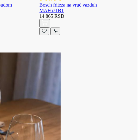
osudom
Bosch friteza na vruć vazduh
MAF671B1
14.865 RSD