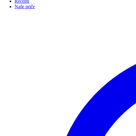
Recepti
Naše priče