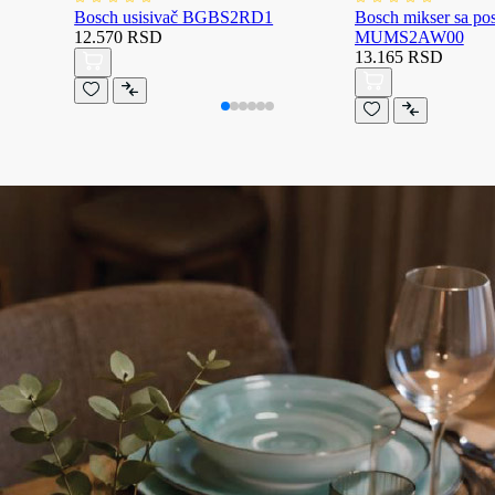
Bosch usisivač BGBS2RD1
Bosch mikser sa p
12.570 RSD
MUMS2AW00
13.165 RSD