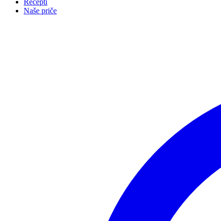
Recepti
Naše priče