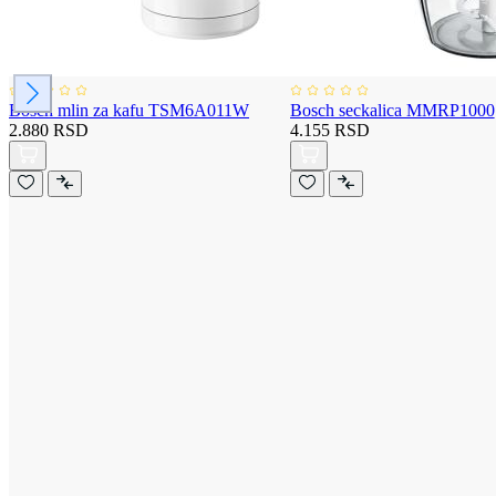
Bosch mlin za kafu TSM6A011W
Bosch seckalica MMRP1000
2.880 RSD
4.155 RSD