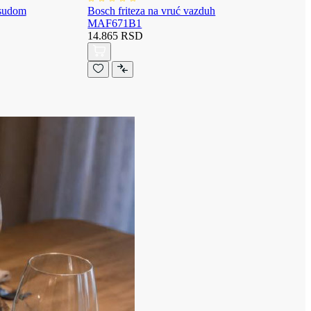
osudom
Bosch friteza na vruć vazduh
MAF671B1
14.865 RSD