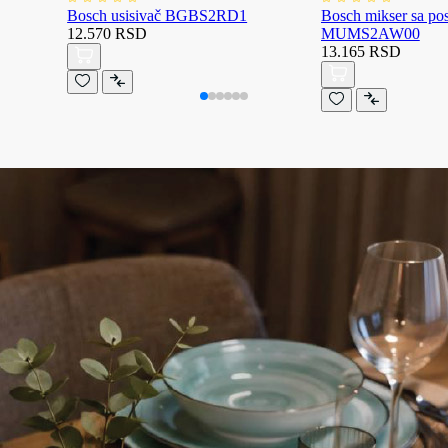
Bosch usisivač BGBS2RD1
Bosch mikser sa p
12.570 RSD
MUMS2AW00
13.165 RSD