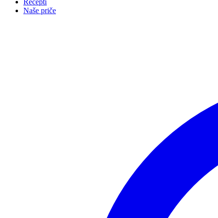
Recepti
Naše priče