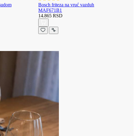
osudom
Bosch friteza na vruć vazduh
MAF671B1
14.865 RSD