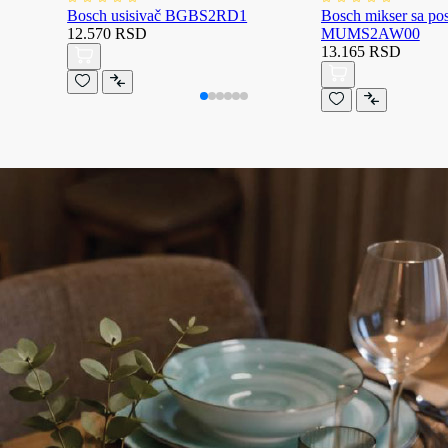
Bosch usisivač BGBS2RD1
Bosch mikser sa p
12.570 RSD
MUMS2AW00
13.165 RSD