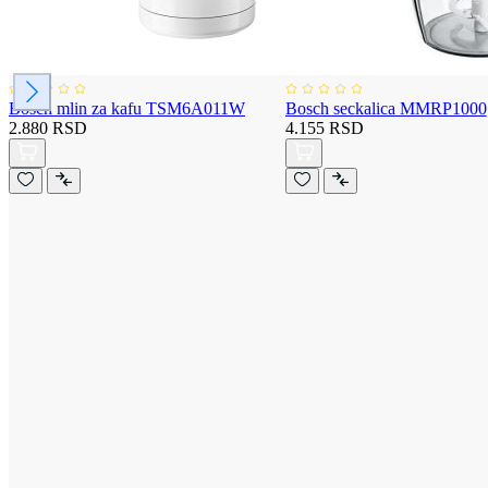
Bosch mlin za kafu TSM6A011W
Bosch seckalica MMRP1000
2.880 RSD
4.155 RSD