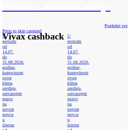
Posuđe - mesečna akcija
Pogledaj sve
Press to skip carousel
Vivax cashback
U
U
periodu
periodu
od
od
14.07.
14.07.
do
do
31.08.2026.
31.08.2026.
godine,
godine,
kupovinom
kupovinom
ovog
ovog
klima
klima
uređaja,
uređaja,
ostvarujete
ostvarujete
pravo
pravo
na
na
povrat
povrat
novca
novca
u
u
iznosu
iznosu