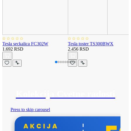
Tesla seckalica FC302W
Tesla toster TS300BWX
1.692 RSD
2.456 RSD
Kolekcija Cvetne radosti
Press to skip carousel