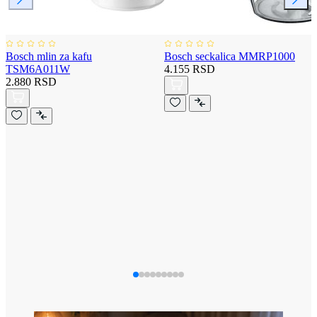
Bosch mlin za kafu
Bosch seckalica MMRP1000
TSM6A011W
4.155 RSD
2.880 RSD