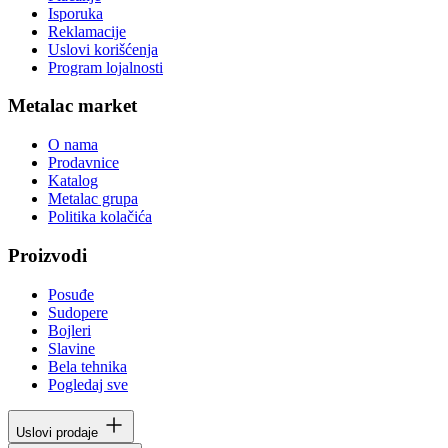
Isporuka
Reklamacije
Uslovi korišćenja
Program lojalnosti
Metalac market
O nama
Prodavnice
Katalog
Metalac grupa
Politika kolačića
Proizvodi
Posuđe
Sudopere
Bojleri
Slavine
Bela tehnika
Pogledaj sve
Uslovi prodaje