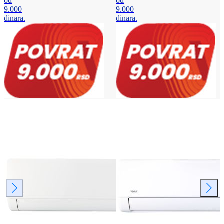
od
od
9.000
9.000
dinara.
dinara.