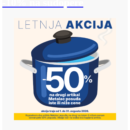
-10% na sudopere