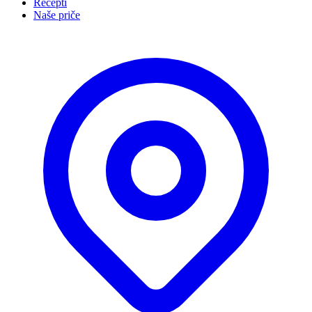
Recepti
Naše priče