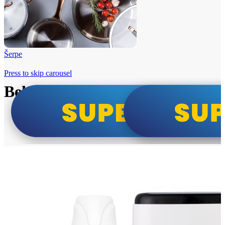
Šerpe
Press to skip carousel
Beko i Tesla super cene