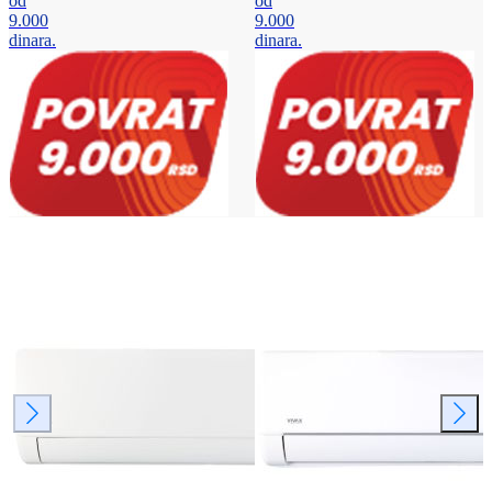
od
od
9.000
9.000
dinara.
dinara.