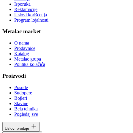
Isporuka
Reklamacije
Uslovi korišćenja
Program lojalnosti
Metalac market
O nama
Prodavnice
Katalog
Metalac grupa
Politika kolačića
Proizvodi
Posuđe
Sudopere
Bojleri
Slavine
Bela tehnika
Pogledaj sve
Uslovi prodaje