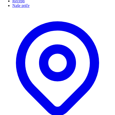
Recepti
Naše priče