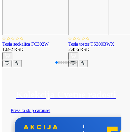
Tesla seckalica FC302W
Tesla toster TS300BWX
1.692 RSD
2.456 RSD
Kolekcija Cvetne radosti
Press to skip carousel