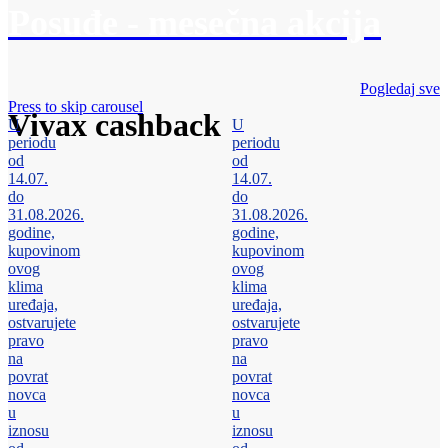
Posuđe - mesečna akcija
Pogledaj sve
Press to skip carousel
Vivax cashback
U
U
periodu
periodu
od
od
14.07.
14.07.
do
do
31.08.2026.
31.08.2026.
godine,
godine,
kupovinom
kupovinom
ovog
ovog
klima
klima
uređaja,
uređaja,
ostvarujete
ostvarujete
pravo
pravo
na
na
povrat
povrat
novca
novca
u
u
iznosu
iznosu