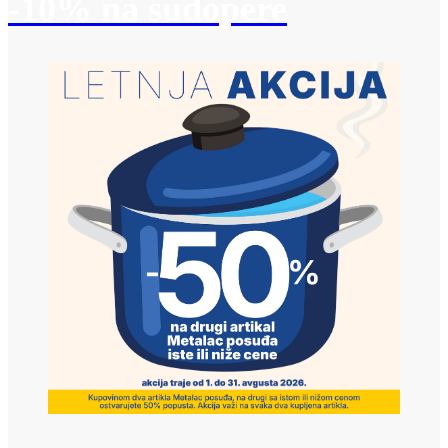
-10% na sudopere