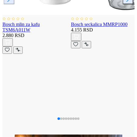
Bosch mlin za kafu
Bosch seckalica MMRP1000
TSM6A011W
4.155 RSD
2.880 RSD