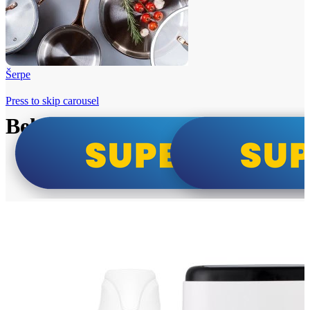
Šerpe
Press to skip carousel
Beko i Tesla super cene