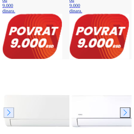
od
od
9.000
9.000
dinara.
dinara.