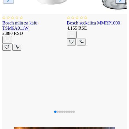
Bosch mlin za kafu
Bosch seckalica MMRP1000
TSM6A011W
4.155 RSD
2.880 RSD