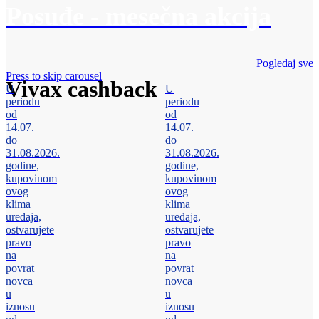
Posuđe - mesečna akcija
Pogledaj sve
Press to skip carousel
Vivax cashback
U
U
periodu
periodu
od
od
14.07.
14.07.
do
do
31.08.2026.
31.08.2026.
godine,
godine,
kupovinom
kupovinom
ovog
ovog
klima
klima
uređaja,
uređaja,
ostvarujete
ostvarujete
pravo
pravo
na
na
povrat
povrat
novca
novca
u
u
iznosu
iznosu