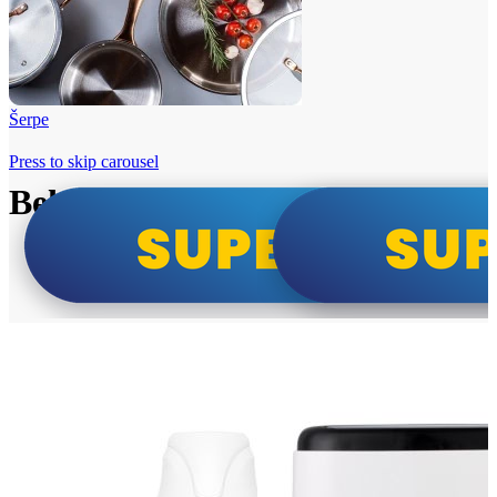
Šerpe
Press to skip carousel
Beko i Tesla super cene