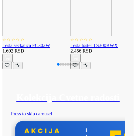
Tesla seckalica FC302W
Tesla toster TS300BWX
1.692 RSD
2.456 RSD
Kolekcija Cvetne radosti
Press to skip carousel