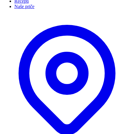
Recepti
Naše priče