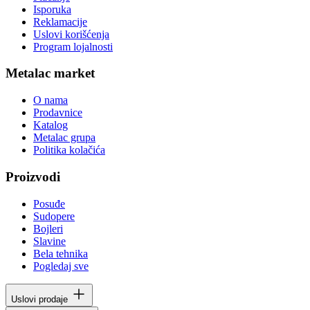
Isporuka
Reklamacije
Uslovi korišćenja
Program lojalnosti
Metalac market
O nama
Prodavnice
Katalog
Metalac grupa
Politika kolačića
Proizvodi
Posuđe
Sudopere
Bojleri
Slavine
Bela tehnika
Pogledaj sve
Uslovi prodaje