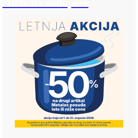
-10% na sudopere