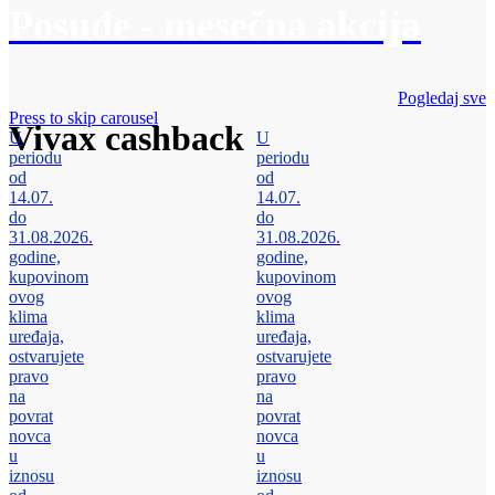
Posuđe - mesečna akcija
Pogledaj sve
Press to skip carousel
Vivax cashback
U
U
periodu
periodu
od
od
14.07.
14.07.
do
do
31.08.2026.
31.08.2026.
godine,
godine,
kupovinom
kupovinom
ovog
ovog
klima
klima
uređaja,
uređaja,
ostvarujete
ostvarujete
pravo
pravo
na
na
povrat
povrat
novca
novca
u
u
iznosu
iznosu