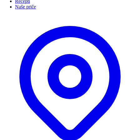
Recepti
Naše priče