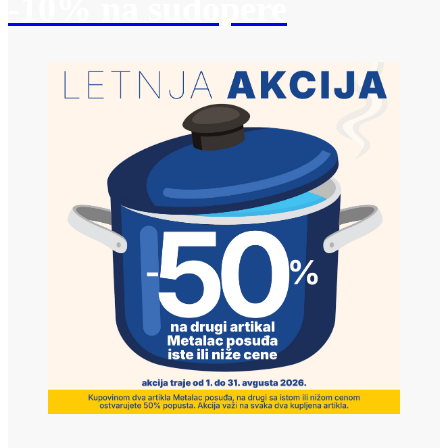
-10% na sudopere