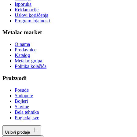
Isporuka
Reklamacije
Uslovi korišćenja
Program lojalnosti
Metalac market
O nama
Prodavnice
Katalog
Metalac grupa
Politika kolačića
Proizvodi
Posuđe
Sudopere
Bojleri
Slavine
Bela tehnika
Pogledaj sve
Uslovi prodaje