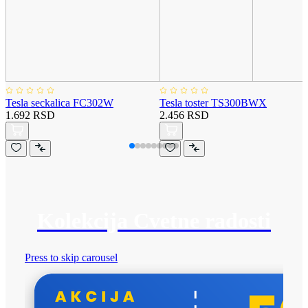
Tesla seckalica FC302W
Tesla toster TS300BWX
1.692 RSD
2.456 RSD
Kolekcija Cvetne radosti
Press to skip carousel