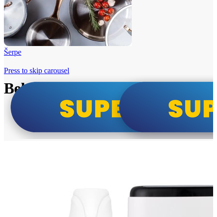
Šerpe
Press to skip carousel
Beko i Tesla super cene