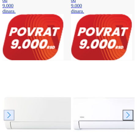
od
od
9.000
9.000
dinara.
dinara.