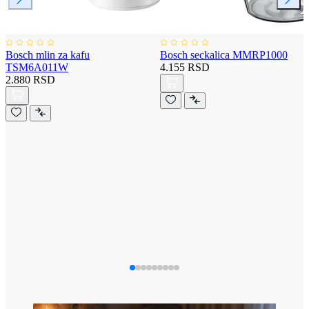
Bosch mlin za kafu
Bosch seckalica MMRP1000
TSM6A011W
4.155 RSD
2.880 RSD