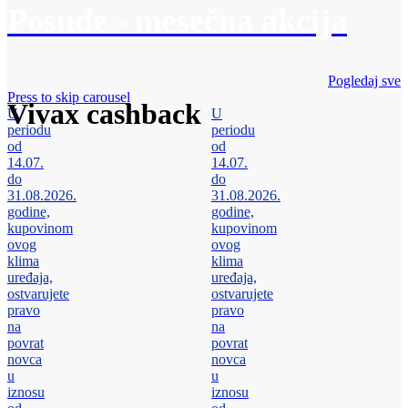
Posuđe - mesečna akcija
Pogledaj sve
Press to skip carousel
Vivax cashback
U
U
periodu
periodu
od
od
14.07.
14.07.
do
do
31.08.2026.
31.08.2026.
godine,
godine,
kupovinom
kupovinom
ovog
ovog
klima
klima
uređaja,
uređaja,
ostvarujete
ostvarujete
pravo
pravo
na
na
povrat
povrat
novca
novca
u
u
iznosu
iznosu