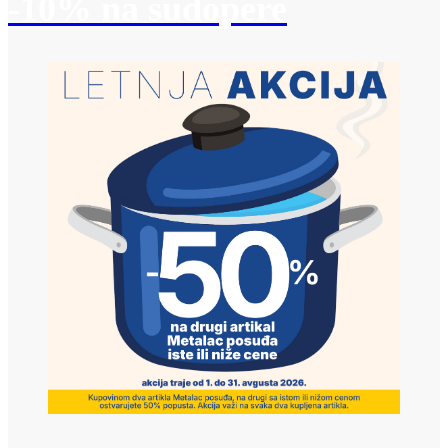
-10% na sudopere