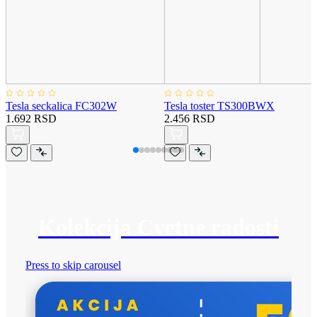
Tesla seckalica FC302W
Tesla toster TS300BWX
1.692 RSD
2.456 RSD
Kolekcija Cvetne radosti
Press to skip carousel