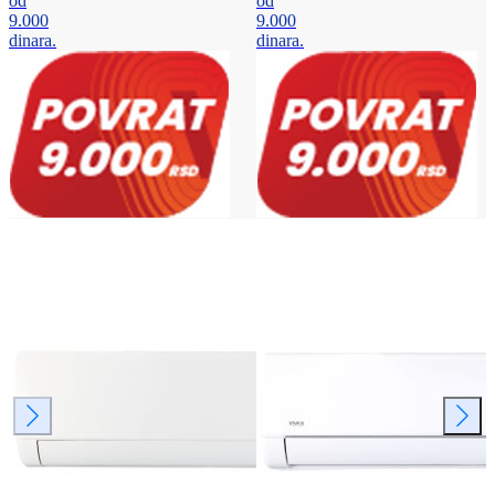
od
od
9.000
9.000
dinara.
dinara.