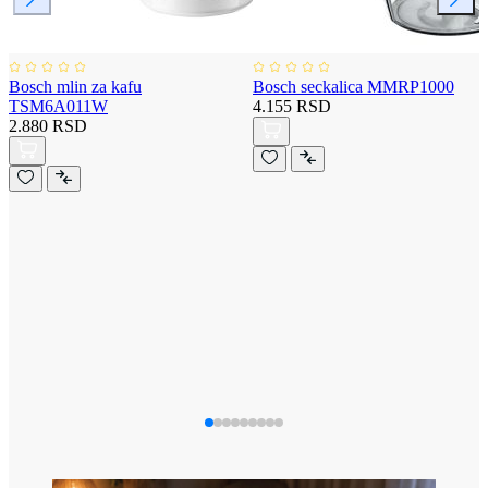
Bosch mlin za kafu
Bosch seckalica MMRP1000
TSM6A011W
4.155 RSD
2.880 RSD