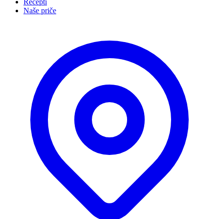
Recepti
Naše priče