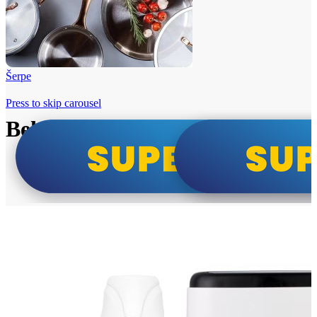
Šerpe
Press to skip carousel
Beko i Tesla super cene