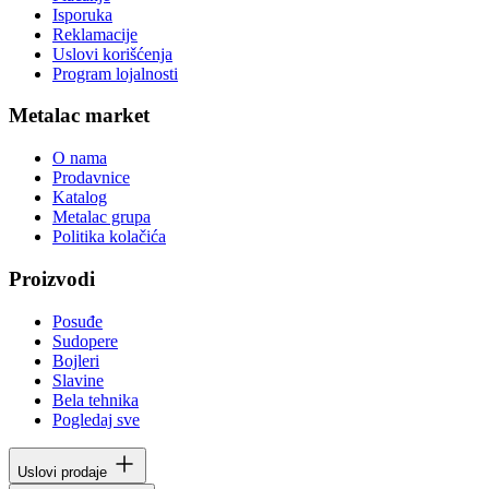
Isporuka
Reklamacije
Uslovi korišćenja
Program lojalnosti
Metalac market
O nama
Prodavnice
Katalog
Metalac grupa
Politika kolačića
Proizvodi
Posuđe
Sudopere
Bojleri
Slavine
Bela tehnika
Pogledaj sve
Uslovi prodaje