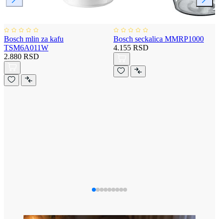
Bosch mlin za kafu
Bosch seckalica MMRP1000
TSM6A011W
4.155 RSD
2.880 RSD