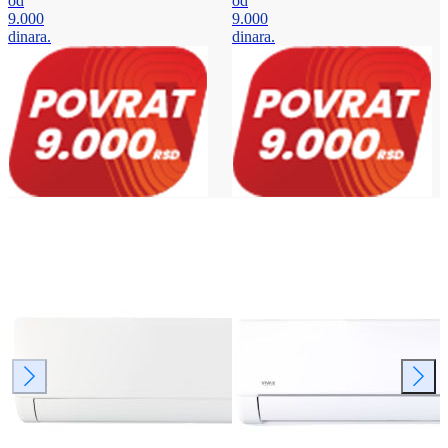
od
od
9.000
9.000
dinara.
dinara.