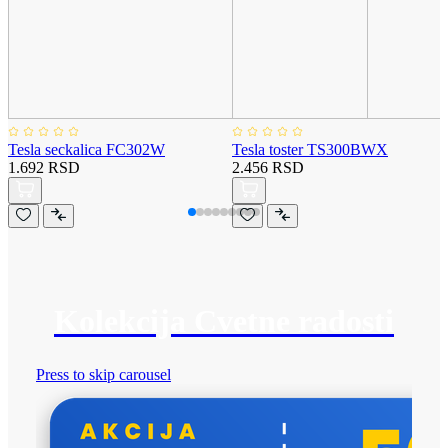
Tesla seckalica FC302W
Tesla toster TS300BWX
1.692 RSD
2.456 RSD
Kolekcija Cvetne radosti
Press to skip carousel