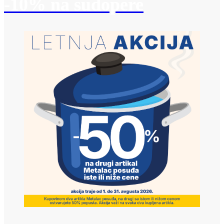
-10% na sudopere