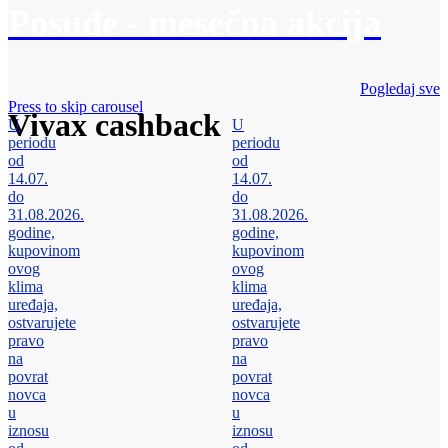
Posuđe - mesečna akcija
Pogledaj sve
Press to skip carousel
Vivax cashback
U
U
periodu
periodu
od
od
14.07.
14.07.
do
do
31.08.2026.
31.08.2026.
godine,
godine,
kupovinom
kupovinom
ovog
ovog
klima
klima
uređaja,
uređaja,
ostvarujete
ostvarujete
pravo
pravo
na
na
povrat
povrat
novca
novca
u
u
iznosu
iznosu