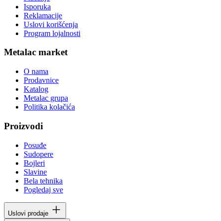
Isporuka
Reklamacije
Uslovi korišćenja
Program lojalnosti
Metalac market
O nama
Prodavnice
Katalog
Metalac grupa
Politika kolačića
Proizvodi
Posuđe
Sudopere
Bojleri
Slavine
Bela tehnika
Pogledaj sve
Uslovi prodaje