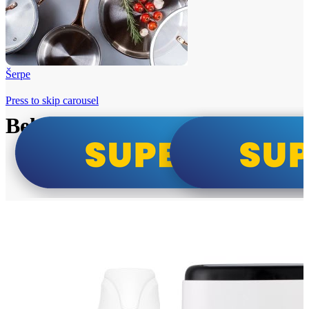
Šerpe
Press to skip carousel
Beko i Tesla super cene