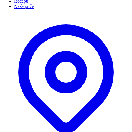
Recepti
Naše priče