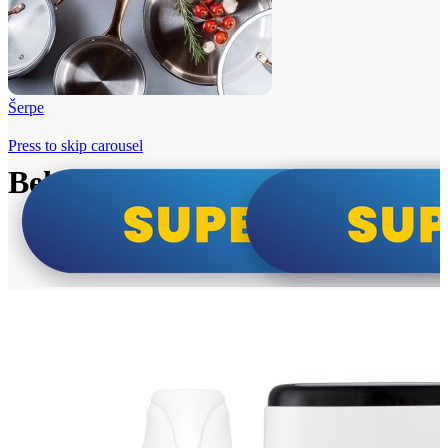
Šerpe
Press to skip carousel
Beko i Tesla super cene