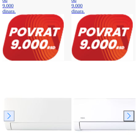
od
od
9.000
9.000
dinara.
dinara.