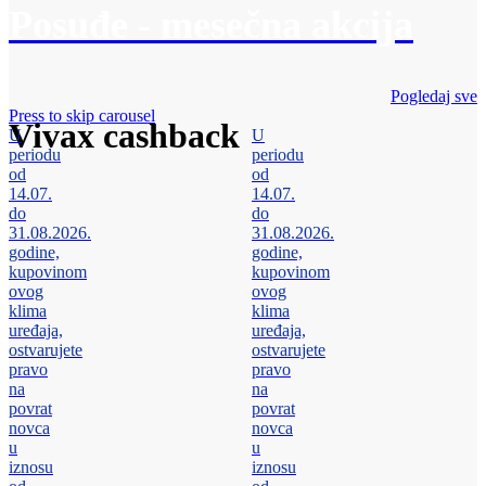
Posuđe - mesečna akcija
Pogledaj sve
Press to skip carousel
Vivax cashback
U
U
periodu
periodu
od
od
14.07.
14.07.
do
do
31.08.2026.
31.08.2026.
godine,
godine,
kupovinom
kupovinom
ovog
ovog
klima
klima
uređaja,
uređaja,
ostvarujete
ostvarujete
pravo
pravo
na
na
povrat
povrat
novca
novca
u
u
iznosu
iznosu