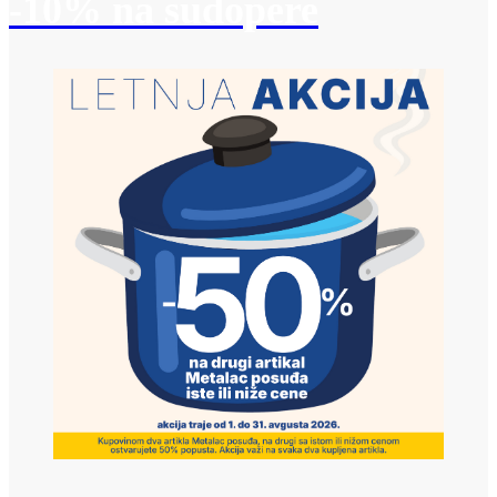
-10% na sudopere