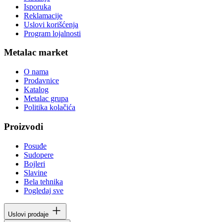
Isporuka
Reklamacije
Uslovi korišćenja
Program lojalnosti
Metalac market
O nama
Prodavnice
Katalog
Metalac grupa
Politika kolačića
Proizvodi
Posuđe
Sudopere
Bojleri
Slavine
Bela tehnika
Pogledaj sve
Uslovi prodaje