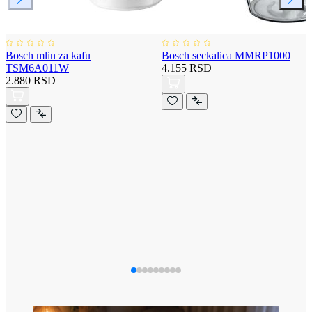
Bosch mlin za kafu
Bosch seckalica MMRP1000
TSM6A011W
4.155 RSD
2.880 RSD