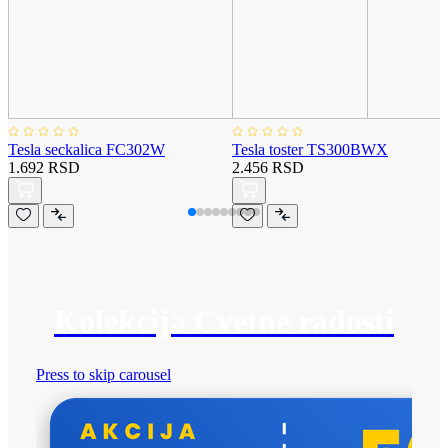
Tesla seckalica FC302W
Tesla toster TS300BWX
1.692 RSD
2.456 RSD
Kolekcija Cvetne radosti
Press to skip carousel