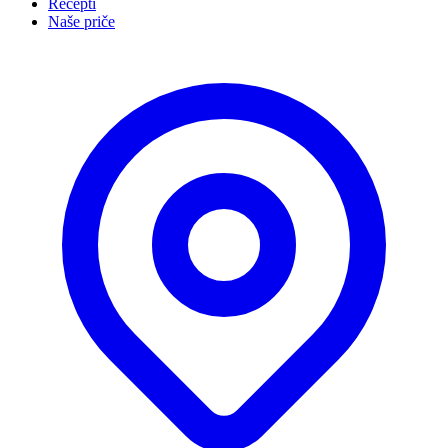
Recepti
Naše priče