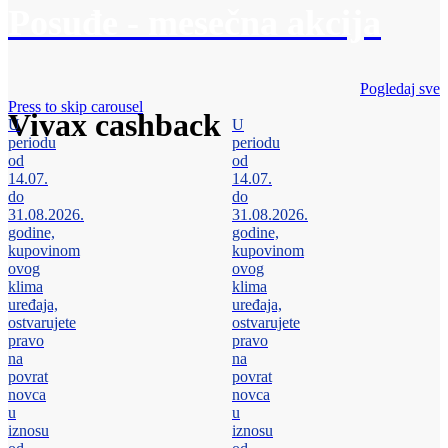
Posuđe - mesečna akcija
Pogledaj sve
Press to skip carousel
Vivax cashback
U
U
periodu
periodu
od
od
14.07.
14.07.
do
do
31.08.2026.
31.08.2026.
godine,
godine,
kupovinom
kupovinom
ovog
ovog
klima
klima
uređaja,
uređaja,
ostvarujete
ostvarujete
pravo
pravo
na
na
povrat
povrat
novca
novca
u
u
iznosu
iznosu