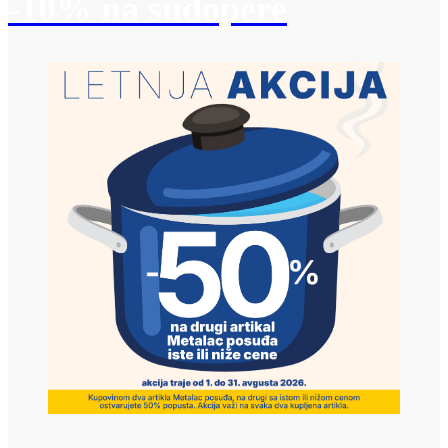
-10% na sudopere