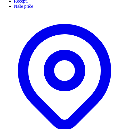
Recepti
Naše priče