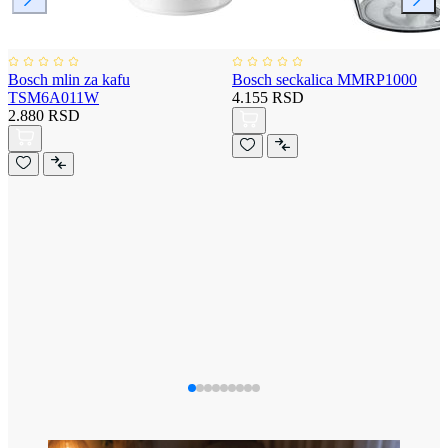
Bosch mlin za kafu
Bosch seckalica MMRP1000
TSM6A011W
4.155 RSD
2.880 RSD