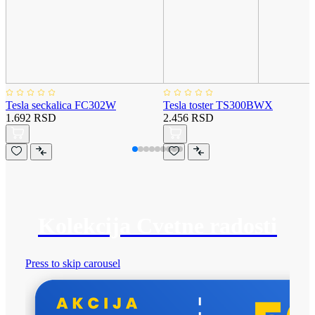
Tesla seckalica FC302W
Tesla toster TS300BWX
1.692 RSD
2.456 RSD
Kolekcija Cvetne radosti
Press to skip carousel