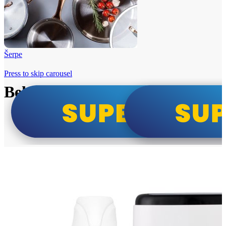
Šerpe
Press to skip carousel
Beko i Tesla super cene