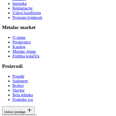
Isporuka
Reklamacije
Uslovi korišćenja
Program lojalnosti
Metalac market
O nama
Prodavnice
Katalog
Metalac grupa
Politika kolačića
Proizvodi
Posuđe
Sudopere
Bojleri
Slavine
Bela tehnika
Pogledaj sve
Uslovi prodaje