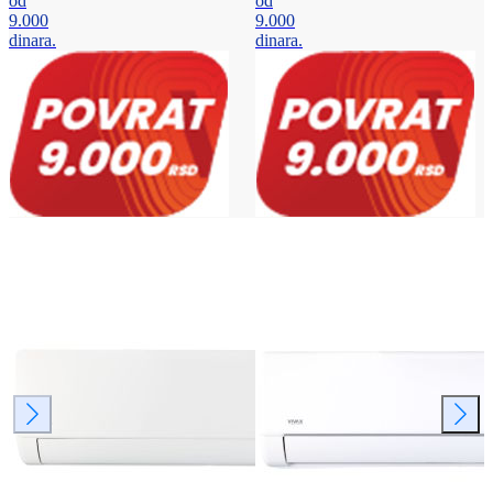
od
od
9.000
9.000
dinara.
dinara.