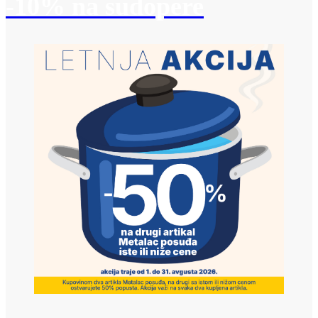
-10% na sudopere