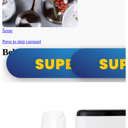
Šerpe
Press to skip carousel
Beko i Tesla super cene