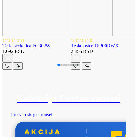
Tesla seckalica FC302W
Tesla toster TS300BWX
1.692 RSD
2.456 RSD
Kolekcija Cvetne radosti
Press to skip carousel