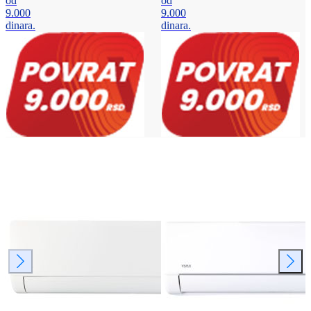
od
od
9.000
9.000
dinara.
dinara.