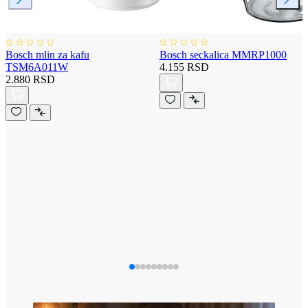
Bosch mlin za kafu
Bosch seckalica MMRP1000
TSM6A011W
4.155 RSD
2.880 RSD