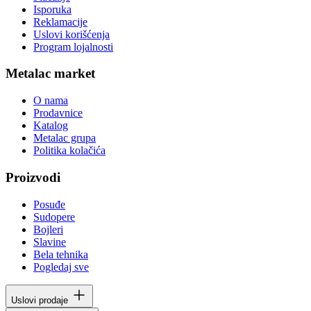
Isporuka
Reklamacije
Uslovi korišćenja
Program lojalnosti
Metalac market
O nama
Prodavnice
Katalog
Metalac grupa
Politika kolačića
Proizvodi
Posuđe
Sudopere
Bojleri
Slavine
Bela tehnika
Pogledaj sve
Uslovi prodaje