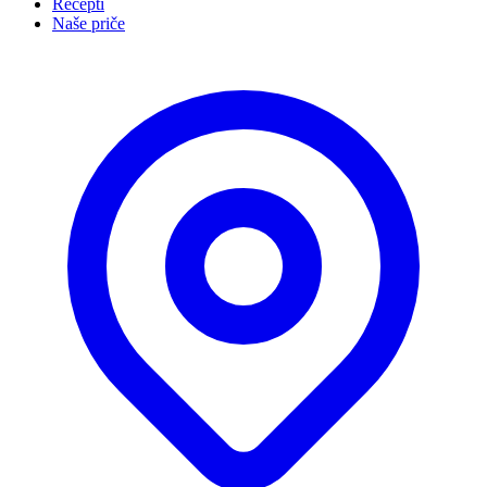
Recepti
Naše priče