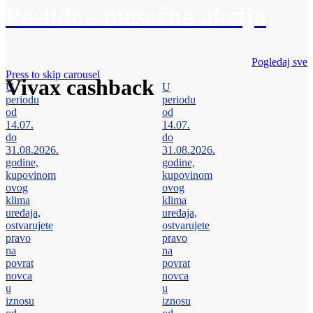
Posuđe - mesečna akcija
Pogledaj sve
Press to skip carousel
Vivax cashback
U
U
periodu
periodu
od
od
14.07.
14.07.
do
do
31.08.2026.
31.08.2026.
godine,
godine,
kupovinom
kupovinom
ovog
ovog
klima
klima
uređaja,
uređaja,
ostvarujete
ostvarujete
pravo
pravo
na
na
povrat
povrat
novca
novca
u
u
iznosu
iznosu