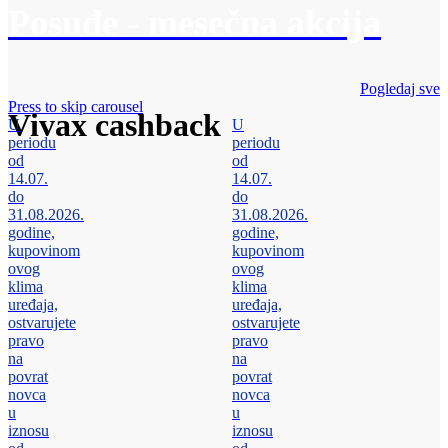
Posuđe - mesečna akcija
Pogledaj sve
Press to skip carousel
Vivax cashback
U
U
periodu
periodu
od
od
14.07.
14.07.
do
do
31.08.2026.
31.08.2026.
godine,
godine,
kupovinom
kupovinom
ovog
ovog
klima
klima
uređaja,
uređaja,
ostvarujete
ostvarujete
pravo
pravo
na
na
povrat
povrat
novca
novca
u
u
iznosu
iznosu