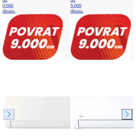
od
od
9.000
9.000
dinara.
dinara.