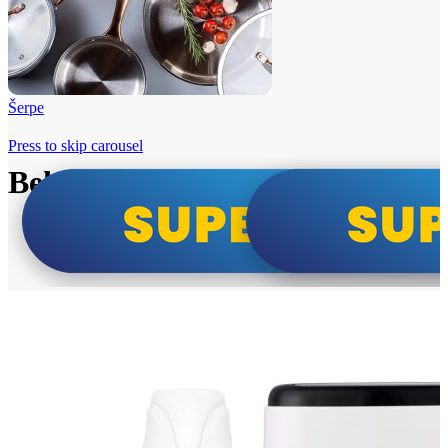
Šerpe
Press to skip carousel
Beko i Tesla super cene