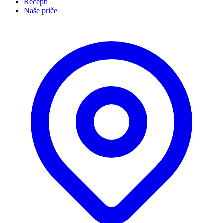
Recepti
Naše priče