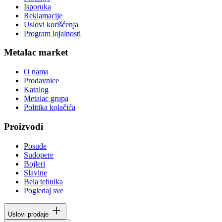
Isporuka
Reklamacije
Uslovi korišćenja
Program lojalnosti
Metalac market
O nama
Prodavnice
Katalog
Metalac grupa
Politika kolačića
Proizvodi
Posuđe
Sudopere
Bojleri
Slavine
Bela tehnika
Pogledaj sve
Uslovi prodaje