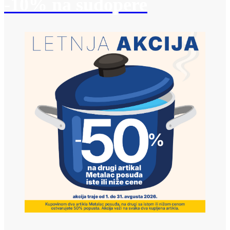
-10% na sudopere