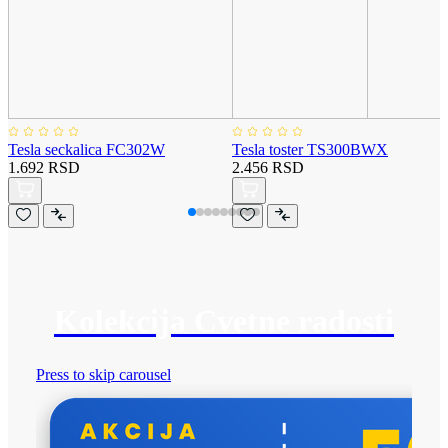
Tesla seckalica FC302W
Tesla toster TS300BWX
1.692 RSD
2.456 RSD
Kolekcija Cvetne radosti
Press to skip carousel