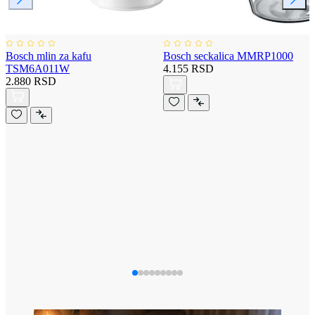
Bosch mlin za kafu
Bosch seckalica MMRP1000
TSM6A011W
4.155 RSD
2.880 RSD