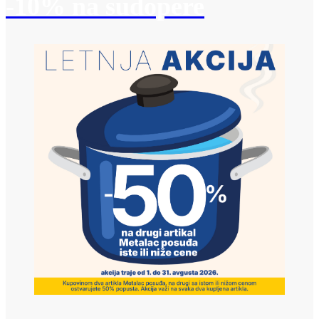
-10% na sudopere