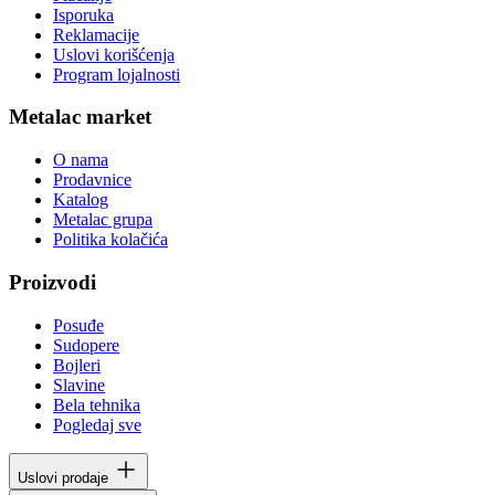
Isporuka
Reklamacije
Uslovi korišćenja
Program lojalnosti
Metalac market
O nama
Prodavnice
Katalog
Metalac grupa
Politika kolačića
Proizvodi
Posuđe
Sudopere
Bojleri
Slavine
Bela tehnika
Pogledaj sve
Uslovi prodaje