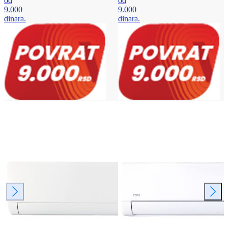
od
od
9.000
9.000
dinara.
dinara.