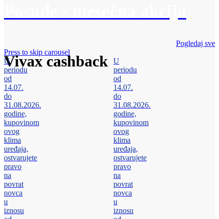
Posuđe - mesečna akcija
Pogledaj sve
Press to skip carousel
Vivax cashback
U
U
periodu
periodu
od
od
14.07.
14.07.
do
do
31.08.2026.
31.08.2026.
godine,
godine,
kupovinom
kupovinom
ovog
ovog
klima
klima
uređaja,
uređaja,
ostvarujete
ostvarujete
pravo
pravo
na
na
povrat
povrat
novca
novca
u
u
iznosu
iznosu