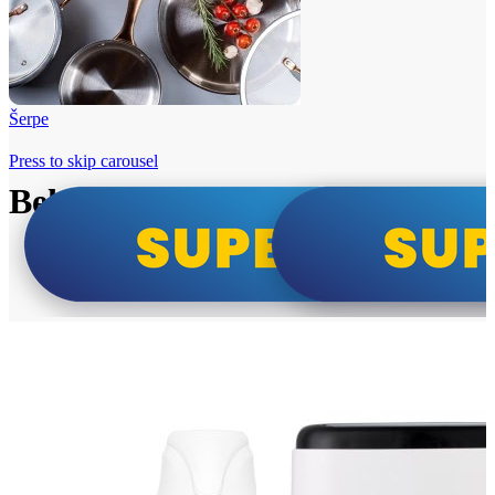
Šerpe
Press to skip carousel
Beko i Tesla super cene