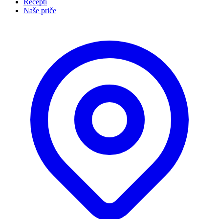
Recepti
Naše priče