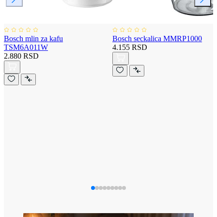
Bosch mlin za kafu
Bosch seckalica MMRP1000
TSM6A011W
4.155 RSD
2.880 RSD