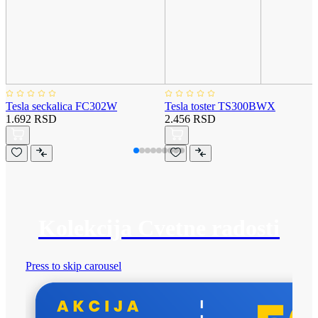
Tesla seckalica FC302W
Tesla toster TS300BWX
1.692 RSD
2.456 RSD
Kolekcija Cvetne radosti
Press to skip carousel