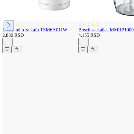
Bosch mlin za kafu TSM6A011W
Bosch seckalica MMRP1000
2.880 RSD
4.155 RSD