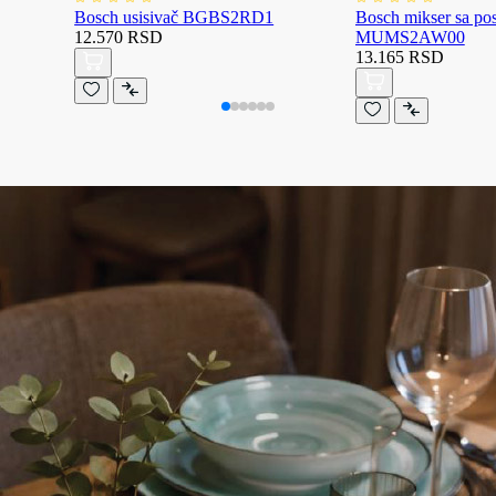
Bosch usisivač BGBS2RD1
Bosch mikser sa p
12.570 RSD
MUMS2AW00
13.165 RSD