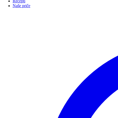
Recepti
Naše priče