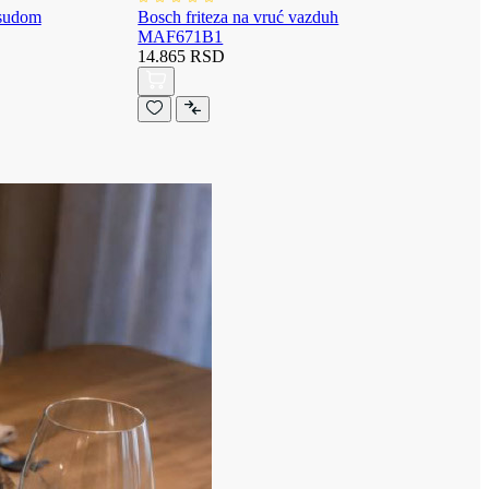
osudom
Bosch friteza na vruć vazduh
MAF671B1
14.865 RSD