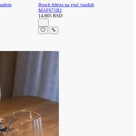
osudom
Bosch friteza na vruć vazduh
MAF671B1
14.865 RSD