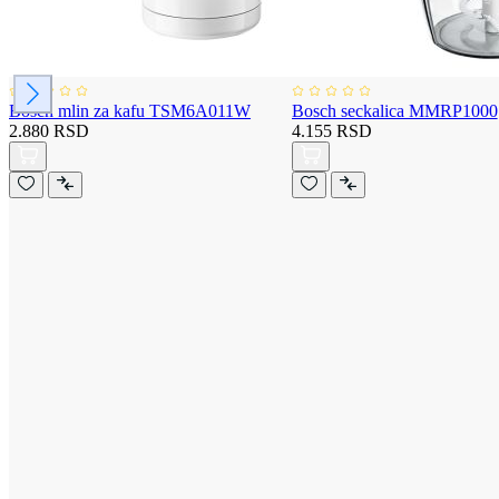
Bosch mlin za kafu TSM6A011W
Bosch seckalica MMRP1000
2.880 RSD
4.155 RSD