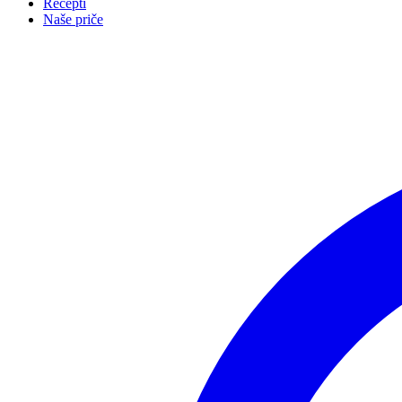
Recepti
Naše priče