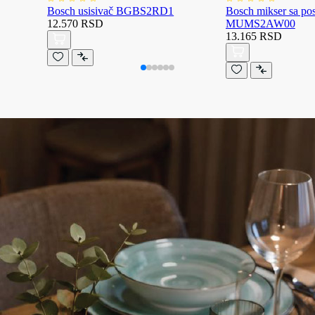
Bosch usisivač BGBS2RD1
Bosch mikser sa p
12.570 RSD
MUMS2AW00
13.165 RSD