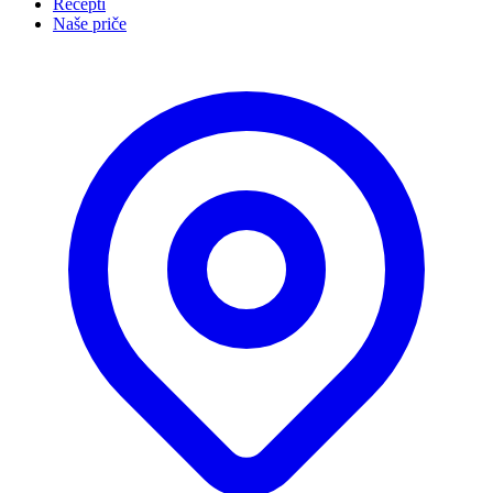
Recepti
Naše priče