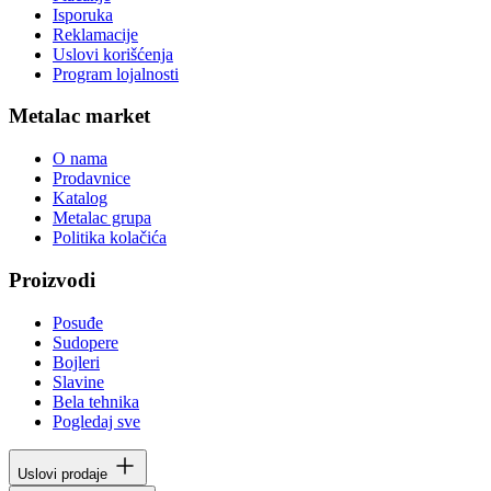
Isporuka
Reklamacije
Uslovi korišćenja
Program lojalnosti
Metalac market
O nama
Prodavnice
Katalog
Metalac grupa
Politika kolačića
Proizvodi
Posuđe
Sudopere
Bojleri
Slavine
Bela tehnika
Pogledaj sve
Uslovi prodaje