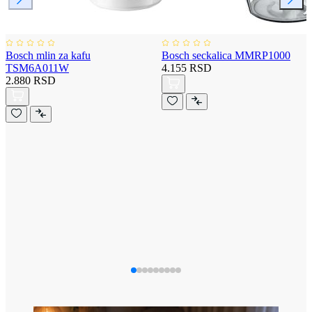
Bosch mlin za kafu
Bosch seckalica MMRP1000
TSM6A011W
4.155 RSD
2.880 RSD