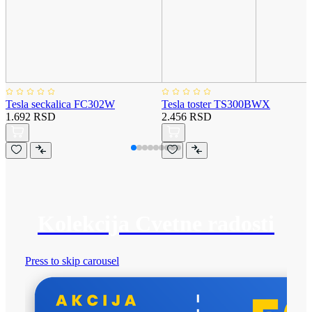
Tesla seckalica FC302W
Tesla toster TS300BWX
1.692 RSD
2.456 RSD
Kolekcija Cvetne radosti
Press to skip carousel