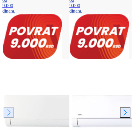
od
od
9.000
9.000
dinara.
dinara.