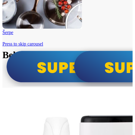
Šerpe
Press to skip carousel
Beko i Tesla super cene