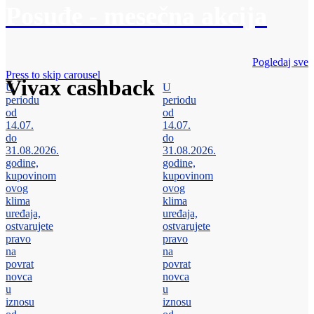
Posuđe - mesečna akcija
Pogledaj sve
Press to skip carousel
Vivax cashback
U
U
periodu
periodu
od
od
14.07.
14.07.
do
do
31.08.2026.
31.08.2026.
godine,
godine,
kupovinom
kupovinom
ovog
ovog
klima
klima
uređaja,
uređaja,
ostvarujete
ostvarujete
pravo
pravo
na
na
povrat
povrat
novca
novca
u
u
iznosu
iznosu