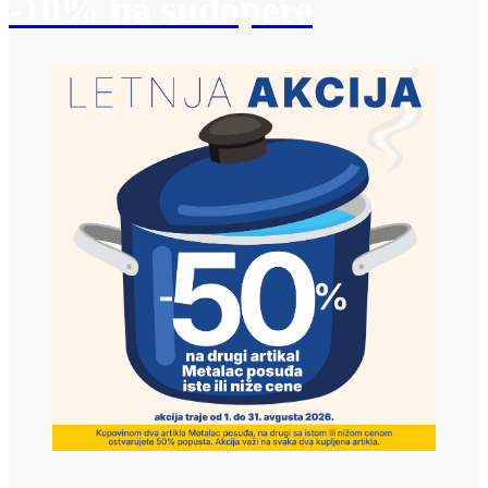
-10% na sudopere