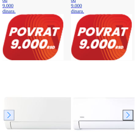
od
od
9.000
9.000
dinara.
dinara.