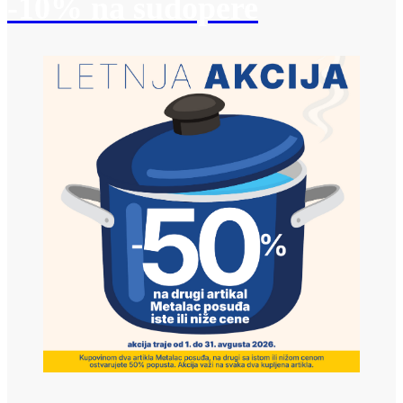
-10% na sudopere