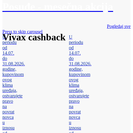
Posuđe - mesečna akcija
Pogledaj sve
Press to skip carousel
Vivax cashback
U
U
periodu
periodu
od
od
14.07.
14.07.
do
do
31.08.2026.
31.08.2026.
godine,
godine,
kupovinom
kupovinom
ovog
ovog
klima
klima
uređaja,
uređaja,
ostvarujete
ostvarujete
pravo
pravo
na
na
povrat
povrat
novca
novca
u
u
iznosu
iznosu