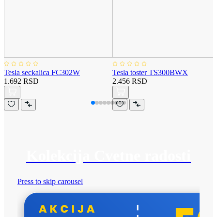
Tesla seckalica FC302W
Tesla toster TS300BWX
1.692 RSD
2.456 RSD
Kolekcija Cvetne radosti
Press to skip carousel