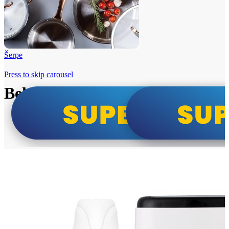
Šerpe
Press to skip carousel
Beko i Tesla super cene