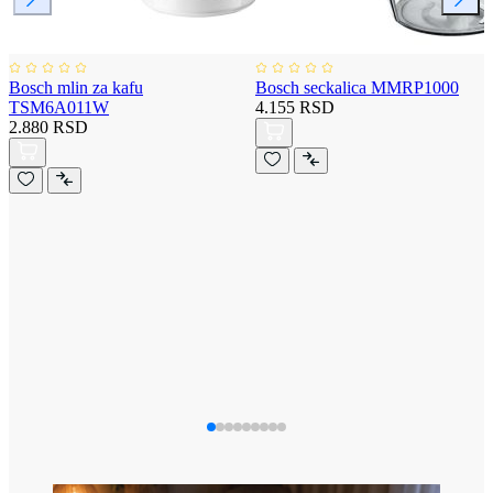
Bosch mlin za kafu
Bosch seckalica MMRP1000
TSM6A011W
4.155 RSD
2.880 RSD