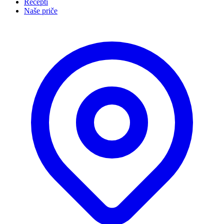
Recepti
Naše priče