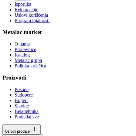
Isporuka
Reklamacije
Uslovi korišćenja
Program lojalnosti
Metalac market
O nama
Prodavnice
Katalog
Metalac grupa
Politika kolačića
Proizvodi
Posuđe
Sudopere
Bojleri
Slavine
Bela tehnika
Pogledaj sve
Uslovi prodaje