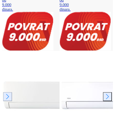
od
od
9.000
9.000
dinara.
dinara.