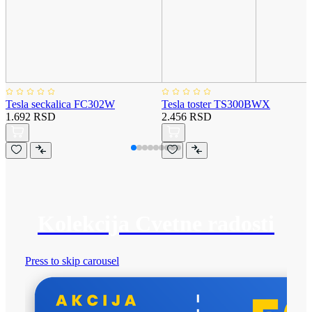
Tesla seckalica FC302W
Tesla toster TS300BWX
1.692 RSD
2.456 RSD
Kolekcija Cvetne radosti
Press to skip carousel