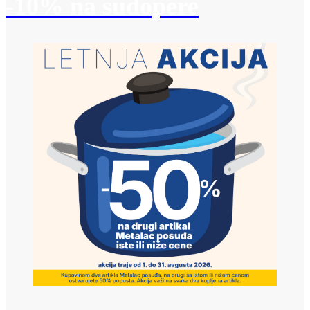
-10% na sudopere