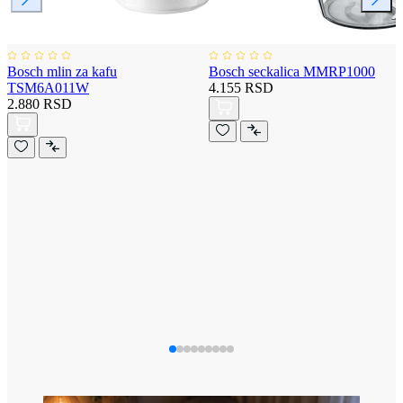
Bosch mlin za kafu
Bosch seckalica MMRP1000
TSM6A011W
4.155 RSD
2.880 RSD