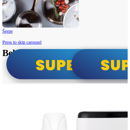
Šerpe
Press to skip carousel
Beko i Tesla super cene