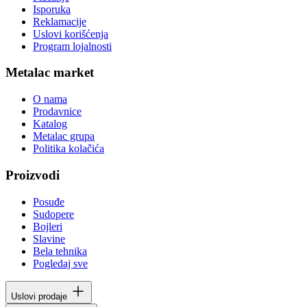
Isporuka
Reklamacije
Uslovi korišćenja
Program lojalnosti
Metalac market
O nama
Prodavnice
Katalog
Metalac grupa
Politika kolačića
Proizvodi
Posuđe
Sudopere
Bojleri
Slavine
Bela tehnika
Pogledaj sve
Uslovi prodaje