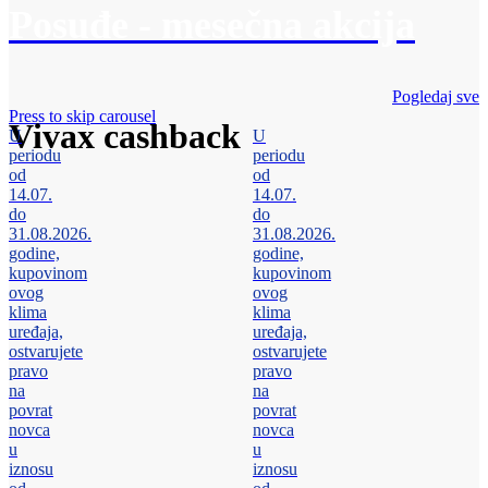
Posuđe - mesečna akcija
Pogledaj sve
Press to skip carousel
Vivax cashback
U
U
periodu
periodu
od
od
14.07.
14.07.
do
do
31.08.2026.
31.08.2026.
godine,
godine,
kupovinom
kupovinom
ovog
ovog
klima
klima
uređaja,
uređaja,
ostvarujete
ostvarujete
pravo
pravo
na
na
povrat
povrat
novca
novca
u
u
iznosu
iznosu