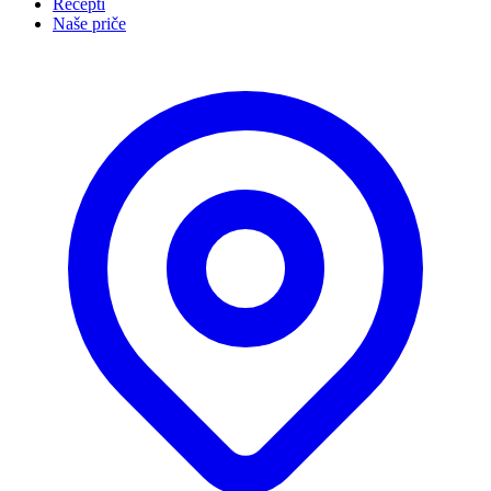
Recepti
Naše priče