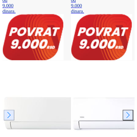
od
od
9.000
9.000
dinara.
dinara.