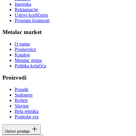
Isporuka
Reklamacije
Uslovi korišćenja
Program lojalnosti
Metalac market
O nama
Prodavnice
Katalog
Metalac grupa
Politika kolačića
Proizvodi
Posuđe
Sudopere
Bojleri
Slavine
Bela tehnika
Pogledaj sve
Uslovi prodaje