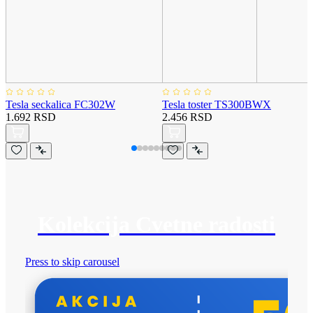
Tesla seckalica FC302W
Tesla toster TS300BWX
1.692 RSD
2.456 RSD
Kolekcija Cvetne radosti
Press to skip carousel