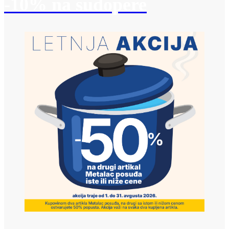
-10% na sudopere