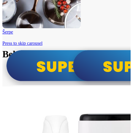
Šerpe
Press to skip carousel
Beko i Tesla super cene