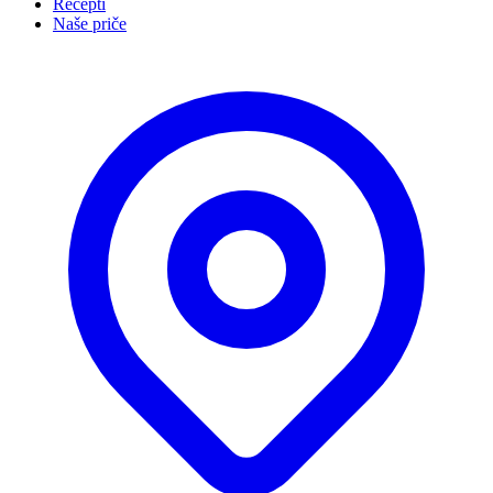
Recepti
Naše priče