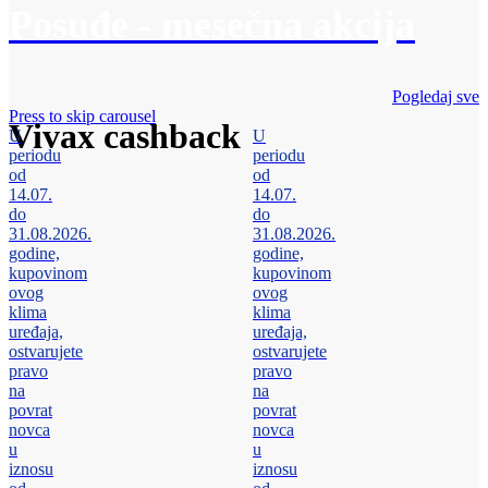
Posuđe - mesečna akcija
Pogledaj sve
Press to skip carousel
Vivax cashback
U
U
periodu
periodu
od
od
14.07.
14.07.
do
do
31.08.2026.
31.08.2026.
godine,
godine,
kupovinom
kupovinom
ovog
ovog
klima
klima
uređaja,
uređaja,
ostvarujete
ostvarujete
pravo
pravo
na
na
povrat
povrat
novca
novca
u
u
iznosu
iznosu