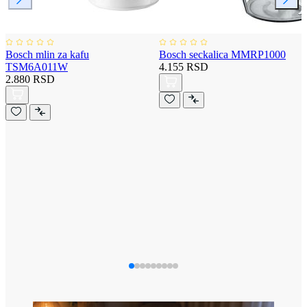
Bosch mlin za kafu
Bosch seckalica MMRP1000
TSM6A011W
4.155 RSD
2.880 RSD