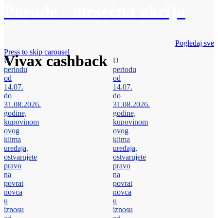
Posuđe - mesečna akcija
Pogledaj sve
Press to skip carousel
Vivax cashback
U
U
periodu
periodu
od
od
14.07.
14.07.
do
do
31.08.2026.
31.08.2026.
godine,
godine,
kupovinom
kupovinom
ovog
ovog
klima
klima
uređaja,
uređaja,
ostvarujete
ostvarujete
pravo
pravo
na
na
povrat
povrat
novca
novca
u
u
iznosu
iznosu