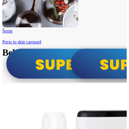
Šerpe
Press to skip carousel
Beko i Tesla super cene