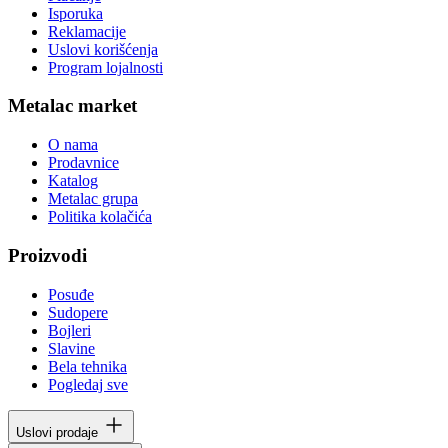
Isporuka
Reklamacije
Uslovi korišćenja
Program lojalnosti
Metalac market
O nama
Prodavnice
Katalog
Metalac grupa
Politika kolačića
Proizvodi
Posuđe
Sudopere
Bojleri
Slavine
Bela tehnika
Pogledaj sve
Uslovi prodaje