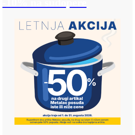
-10% na sudopere