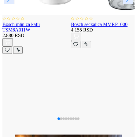
Bosch mlin za kafu
Bosch seckalica MMRP1000
TSM6A011W
4.155 RSD
2.880 RSD