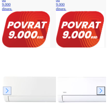
od
od
9.000
9.000
dinara.
dinara.