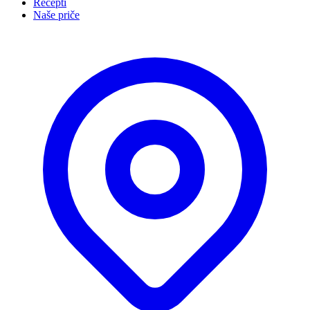
Recepti
Naše priče