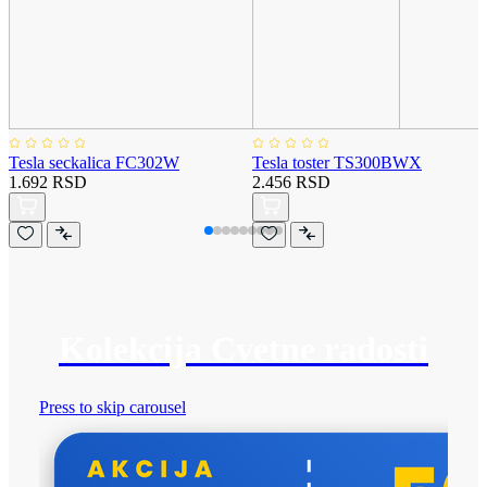
Tesla seckalica FC302W
Tesla toster TS300BWX
1.692 RSD
2.456 RSD
Kolekcija Cvetne radosti
Press to skip carousel