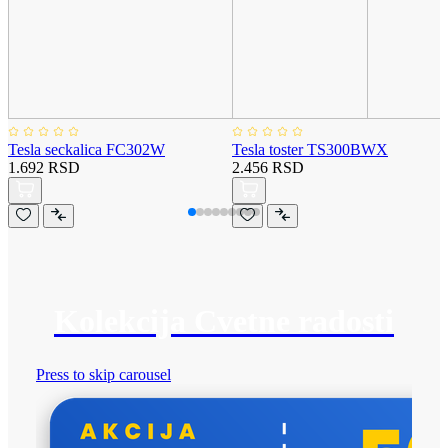
Tesla seckalica FC302W
Tesla toster TS300BWX
1.692 RSD
2.456 RSD
Kolekcija Cvetne radosti
Press to skip carousel