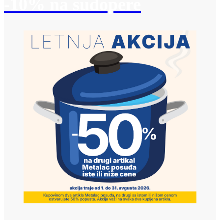
-10% na sudopere