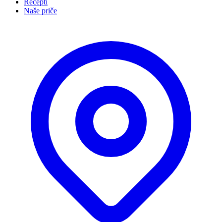
Recepti
Naše priče