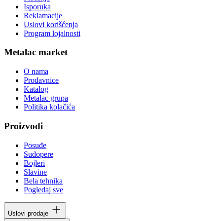
Isporuka
Reklamacije
Uslovi korišćenja
Program lojalnosti
Metalac market
O nama
Prodavnice
Katalog
Metalac grupa
Politika kolačića
Proizvodi
Posuđe
Sudopere
Bojleri
Slavine
Bela tehnika
Pogledaj sve
Uslovi prodaje