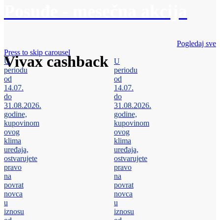
Posuđe - mesečna akcija
Pogledaj sve
Press to skip carousel
Vivax cashback
U
U
periodu
periodu
od
od
14.07.
14.07.
do
do
31.08.2026.
31.08.2026.
godine,
godine,
kupovinom
kupovinom
ovog
ovog
klima
klima
uređaja,
uređaja,
ostvarujete
ostvarujete
pravo
pravo
na
na
povrat
povrat
novca
novca
u
u
iznosu
iznosu