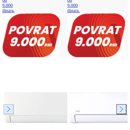
od
od
9.000
9.000
dinara.
dinara.