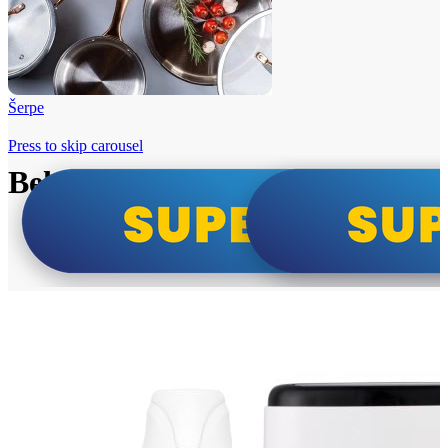
Šerpe
Press to skip carousel
Beko i Tesla super cene