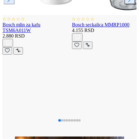
Bosch mlin za kafu
Bosch seckalica MMRP1000
TSM6A011W
4.155 RSD
2.880 RSD