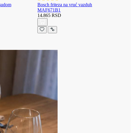
osudom
Bosch friteza na vruć vazduh
MAF671B1
14.865 RSD