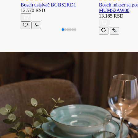
Bosch usisivač BGBS2RD1
Bosch mikser sa p
12.570 RSD
MUMS2AW00
13.165 RSD