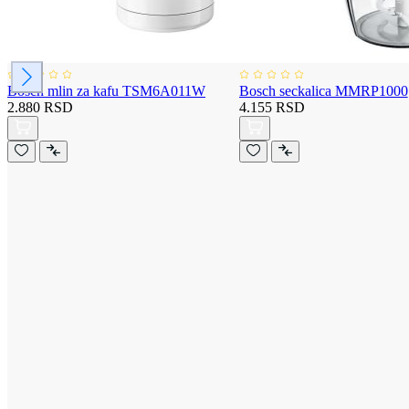
Bosch mlin za kafu TSM6A011W
Bosch seckalica MMRP1000
2.880 RSD
4.155 RSD