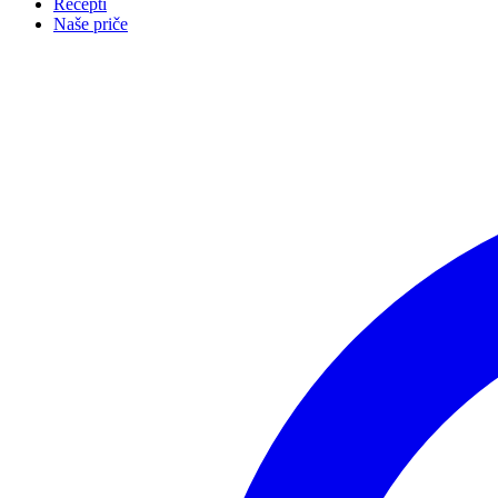
Recepti
Naše priče