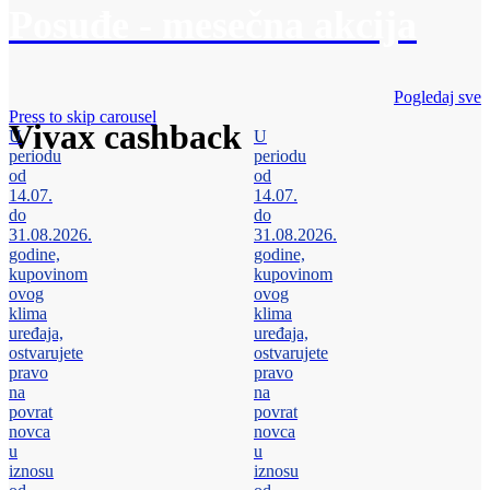
Posuđe - mesečna akcija
Pogledaj sve
Press to skip carousel
Vivax cashback
U
U
periodu
periodu
od
od
14.07.
14.07.
do
do
31.08.2026.
31.08.2026.
godine,
godine,
kupovinom
kupovinom
ovog
ovog
klima
klima
uređaja,
uređaja,
ostvarujete
ostvarujete
pravo
pravo
na
na
povrat
povrat
novca
novca
u
u
iznosu
iznosu