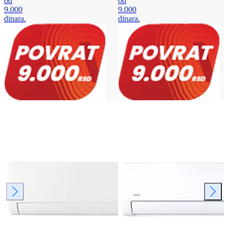
od
od
9.000
9.000
dinara.
dinara.