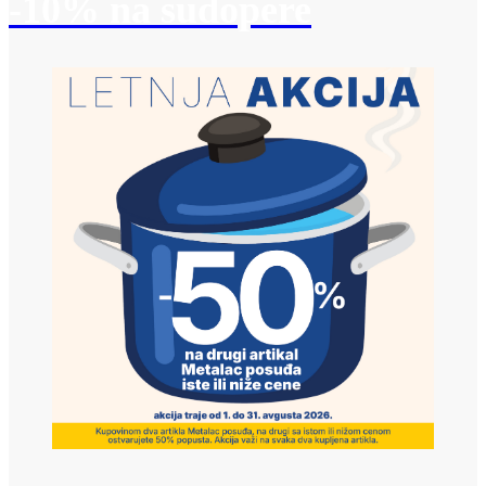
-10% na sudopere