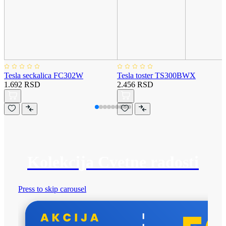
Tesla seckalica FC302W
Tesla toster TS300BWX
1.692 RSD
2.456 RSD
Kolekcija Cvetne radosti
Press to skip carousel