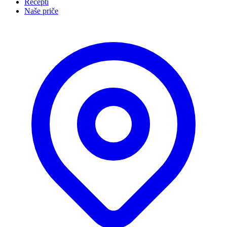
Recepti
Naše priče