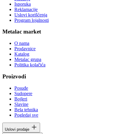
Isporuka
Reklamacije
Uslovi korišćenja
Program lojalnosti
Metalac market
O nama
Prodavnice
Katalog
Metalac grupa
Politika kolačića
Proizvodi
Posuđe
Sudopere
Bojleri
Slavine
Bela tehnika
Pogledaj sve
Uslovi prodaje