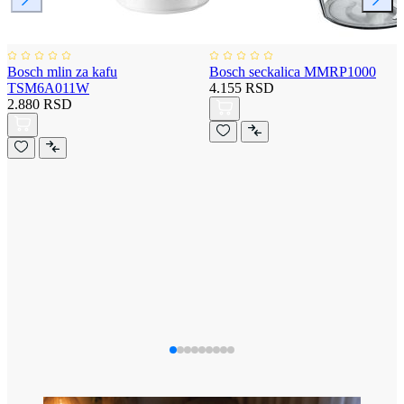
Bosch mlin za kafu
Bosch seckalica MMRP1000
TSM6A011W
4.155 RSD
2.880 RSD