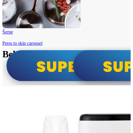
Šerpe
Press to skip carousel
Beko i Tesla super cene