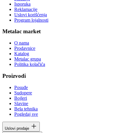
Isporuka
Reklamacije
Uslovi korišćenja
Program lojalnosti
Metalac market
O nama
Prodavnice
Katalog
Metalac grupa
Politika kolačića
Proizvodi
Posuđe
Sudopere
Bojleri
Slavine
Bela tehnika
Pogledaj sve
Uslovi prodaje