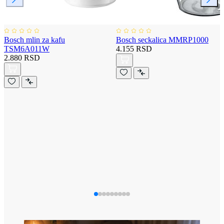
Bosch mlin za kafu
Bosch seckalica MMRP1000
TSM6A011W
4.155 RSD
2.880 RSD