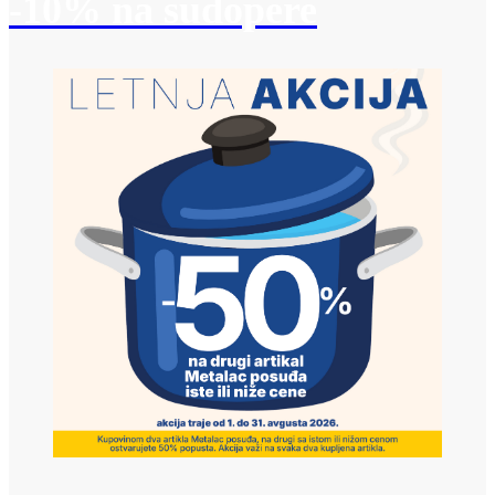
-10% na sudopere