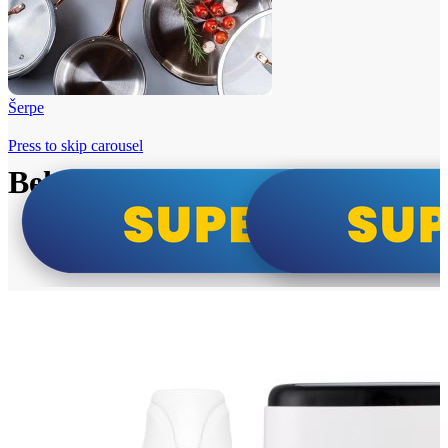
Šerpe
Press to skip carousel
Beko i Tesla super cene