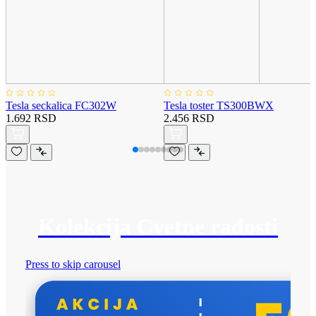
Tesla seckalica FC302W
Tesla toster TS300BWX
1.692 RSD
2.456 RSD
Kolekcija Cvetne radosti
Press to skip carousel