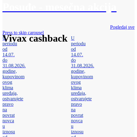
Posuđe - mesečna akcija
Pogledaj sve
Press to skip carousel
Vivax cashback
U
U
periodu
periodu
od
od
14.07.
14.07.
do
do
31.08.2026.
31.08.2026.
godine,
godine,
kupovinom
kupovinom
ovog
ovog
klima
klima
uređaja,
uređaja,
ostvarujete
ostvarujete
pravo
pravo
na
na
povrat
povrat
novca
novca
u
u
iznosu
iznosu