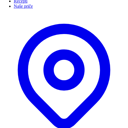
Recepti
Naše priče