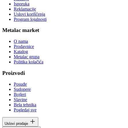
Isporuka
Reklamacije
Uslovi korišćenja
Program lojalnosti
Metalac market
O nama
Prodavnice
Katalog
Metalac grupa
Politika kolačića
Proizvodi
Posuđe
Sudopere
Bojleri
Slavine
Bela tehnika
Pogledaj sve
Uslovi prodaje