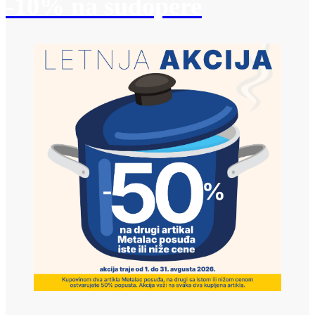
-10% na sudopere