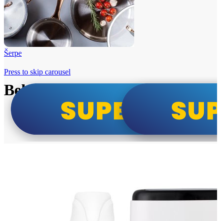
Šerpe
Press to skip carousel
Beko i Tesla super cene