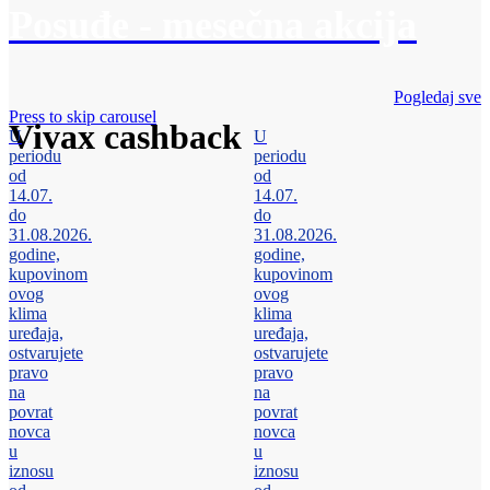
Posuđe - mesečna akcija
Pogledaj sve
Press to skip carousel
Vivax cashback
U
U
periodu
periodu
od
od
14.07.
14.07.
do
do
31.08.2026.
31.08.2026.
godine,
godine,
kupovinom
kupovinom
ovog
ovog
klima
klima
uređaja,
uređaja,
ostvarujete
ostvarujete
pravo
pravo
na
na
povrat
povrat
novca
novca
u
u
iznosu
iznosu