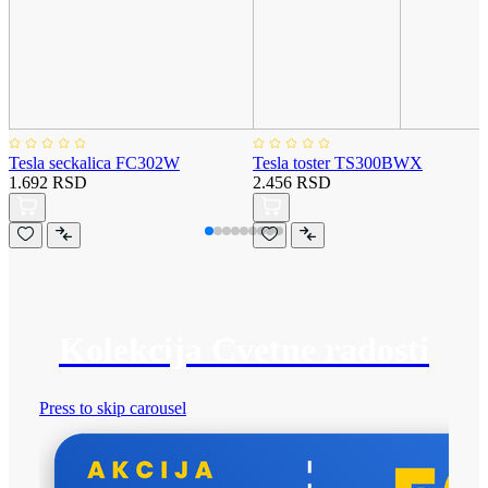
Tesla seckalica FC302W
Tesla toster TS300BWX
1.692 RSD
2.456 RSD
Kolekcija Cvetne radosti
Press to skip carousel