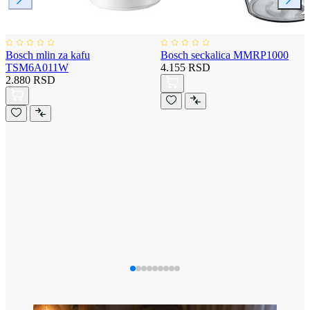
Bosch mlin za kafu
Bosch seckalica MMRP1000
TSM6A011W
4.155 RSD
2.880 RSD