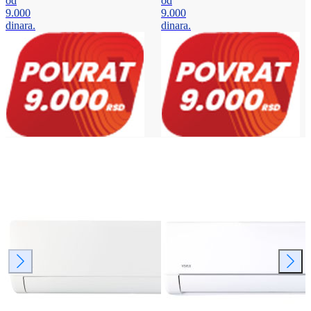
od
od
9.000
9.000
dinara.
dinara.