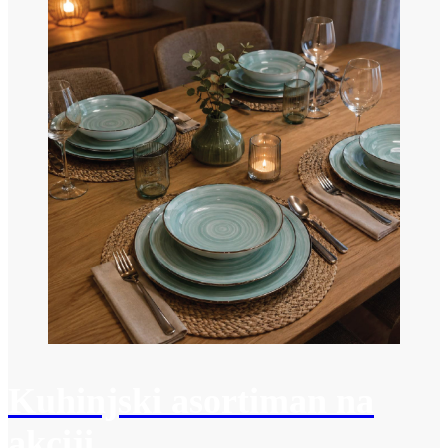
Kuhinjski asortiman na
akciji