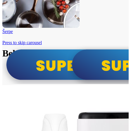
Šerpe
Press to skip carousel
Beko i Tesla super cene