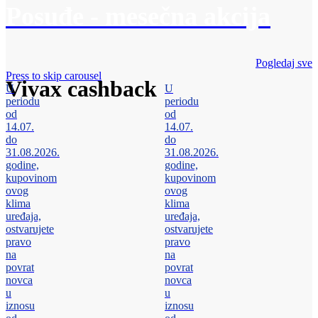
Posuđe - mesečna akcija
Pogledaj sve
Press to skip carousel
Vivax cashback
U
U
periodu
periodu
od
od
14.07.
14.07.
do
do
31.08.2026.
31.08.2026.
godine,
godine,
kupovinom
kupovinom
ovog
ovog
klima
klima
uređaja,
uređaja,
ostvarujete
ostvarujete
pravo
pravo
na
na
povrat
povrat
novca
novca
u
u
iznosu
iznosu