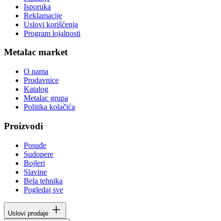
Isporuka
Reklamacije
Uslovi korišćenja
Program lojalnosti
Metalac market
O nama
Prodavnice
Katalog
Metalac grupa
Politika kolačića
Proizvodi
Posuđe
Sudopere
Bojleri
Slavine
Bela tehnika
Pogledaj sve
Uslovi prodaje