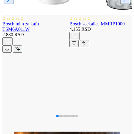
Bosch mlin za kafu
Bosch seckalica MMRP1000
TSM6A011W
4.155 RSD
2.880 RSD