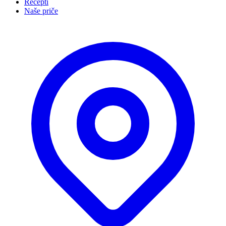
Recepti
Naše priče