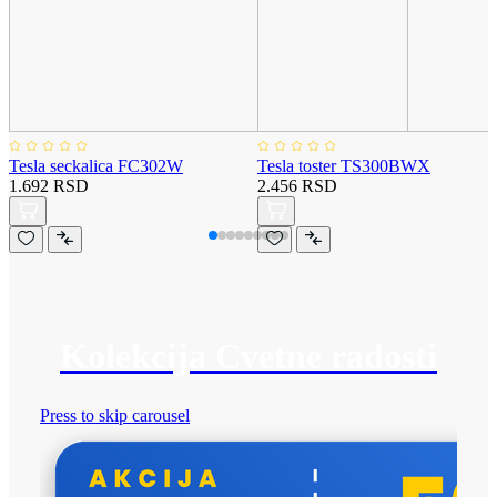
Tesla seckalica FC302W
Tesla toster TS300BWX
1.692 RSD
2.456 RSD
Kolekcija Cvetne radosti
Press to skip carousel