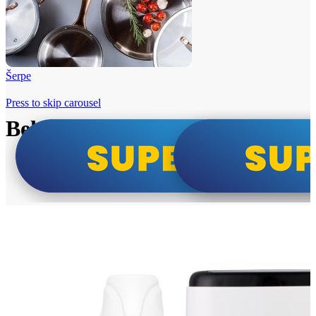
Šerpe
Press to skip carousel
Beko i Tesla super cene