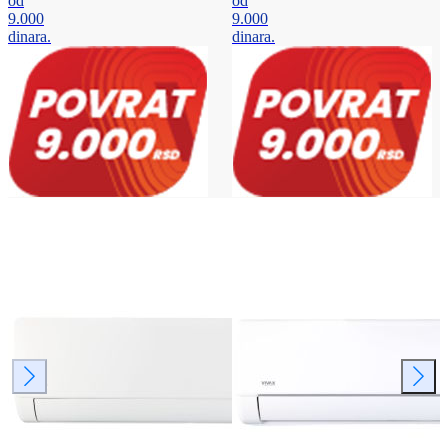
od
od
9.000
9.000
dinara.
dinara.