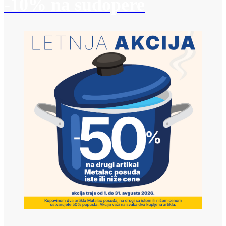
-10% na sudopere