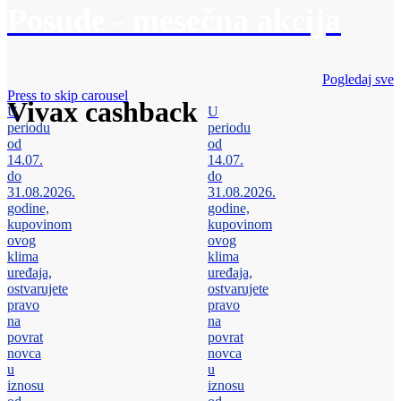
Posuđe - mesečna akcija
Pogledaj sve
Press to skip carousel
Vivax cashback
U
U
periodu
periodu
od
od
14.07.
14.07.
do
do
31.08.2026.
31.08.2026.
godine,
godine,
kupovinom
kupovinom
ovog
ovog
klima
klima
uređaja,
uređaja,
ostvarujete
ostvarujete
pravo
pravo
na
na
povrat
povrat
novca
novca
u
u
iznosu
iznosu