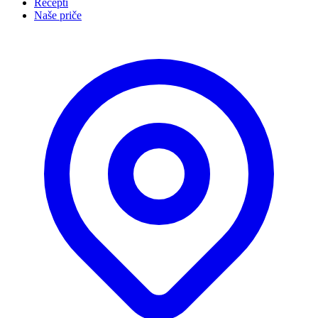
Recepti
Naše priče