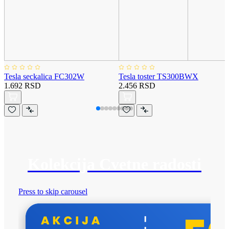
Tesla seckalica FC302W
Tesla toster TS300BWX
1.692 RSD
2.456 RSD
Kolekcija Cvetne radosti
Press to skip carousel