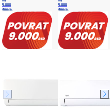
od
od
9.000
9.000
dinara.
dinara.