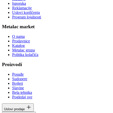
Isporuka
Reklamacije
Uslovi korišćenja
Program lojalnosti
Metalac market
O nama
Prodavnice
Katalog
Metalac grupa
Politika kolačića
Proizvodi
Posuđe
Sudopere
Bojleri
Slavine
Bela tehnika
Pogledaj sve
Uslovi prodaje