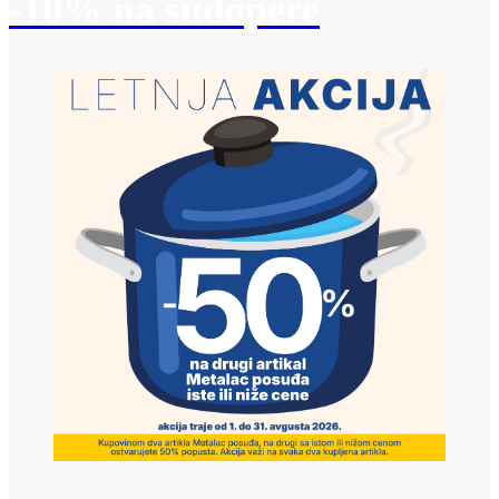
-10% na sudopere