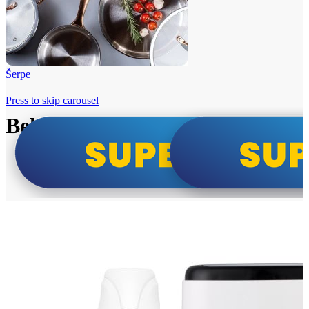
Šerpe
Press to skip carousel
Beko i Tesla super cene