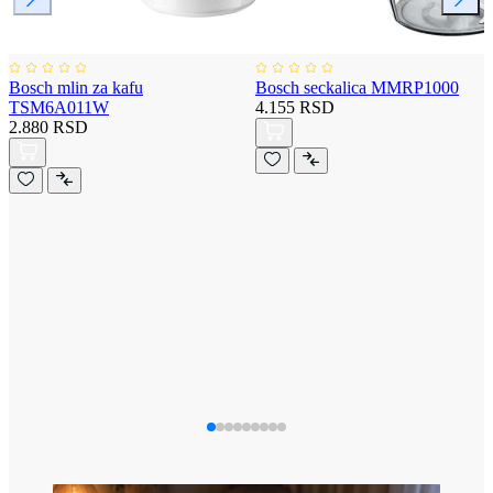
Bosch mlin za kafu
Bosch seckalica MMRP1000
TSM6A011W
4.155 RSD
2.880 RSD