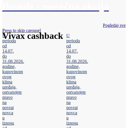
Posuđe - mesečna akcija
Pogledaj sve
Press to skip carousel
Vivax cashback
U
U
periodu
periodu
od
od
14.07.
14.07.
do
do
31.08.2026.
31.08.2026.
godine,
godine,
kupovinom
kupovinom
ovog
ovog
klima
klima
uređaja,
uređaja,
ostvarujete
ostvarujete
pravo
pravo
na
na
povrat
povrat
novca
novca
u
u
iznosu
iznosu