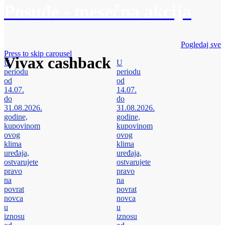
Posuđe - mesečna akcija
Pogledaj sve
Press to skip carousel
Vivax cashback
U
U
periodu
periodu
od
od
14.07.
14.07.
do
do
31.08.2026.
31.08.2026.
godine,
godine,
kupovinom
kupovinom
ovog
ovog
klima
klima
uređaja,
uređaja,
ostvarujete
ostvarujete
pravo
pravo
na
na
povrat
povrat
novca
novca
u
u
iznosu
iznosu