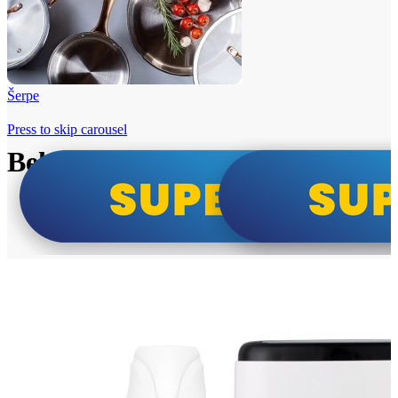
Šerpe
Press to skip carousel
Beko i Tesla super cene