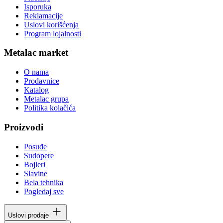
Isporuka
Reklamacije
Uslovi korišćenja
Program lojalnosti
Metalac market
O nama
Prodavnice
Katalog
Metalac grupa
Politika kolačića
Proizvodi
Posuđe
Sudopere
Bojleri
Slavine
Bela tehnika
Pogledaj sve
Uslovi prodaje