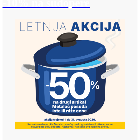
-10% na sudopere