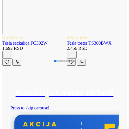
Tesla seckalica FC302W
Tesla toster TS300BWX
1.692 RSD
2.456 RSD
Kolekcija Cvetne radosti
Press to skip carousel