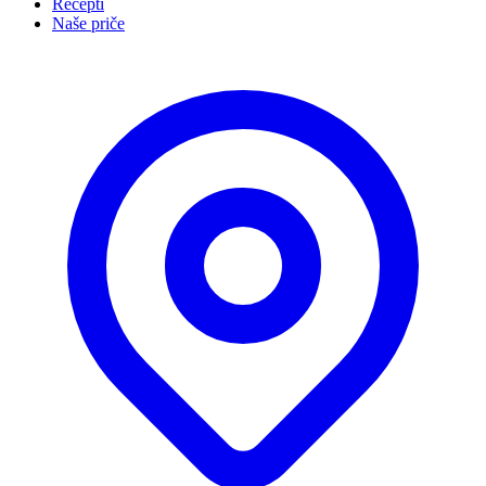
Recepti
Naše priče