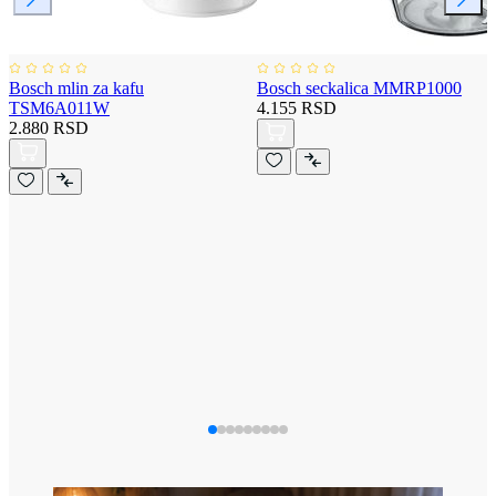
Bosch mlin za kafu
Bosch seckalica MMRP1000
TSM6A011W
4.155 RSD
2.880 RSD