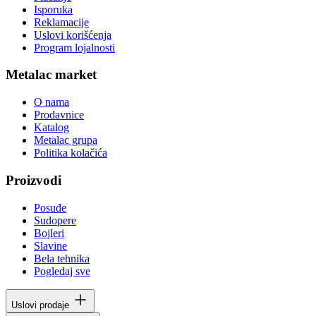
Isporuka
Reklamacije
Uslovi korišćenja
Program lojalnosti
Metalac market
O nama
Prodavnice
Katalog
Metalac grupa
Politika kolačića
Proizvodi
Posuđe
Sudopere
Bojleri
Slavine
Bela tehnika
Pogledaj sve
Uslovi prodaje