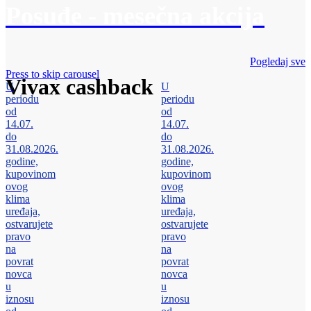
Posuđe - mesečna akcija
Pogledaj sve
Press to skip carousel
Vivax cashback
U
U
periodu
periodu
od
od
14.07.
14.07.
do
do
31.08.2026.
31.08.2026.
godine,
godine,
kupovinom
kupovinom
ovog
ovog
klima
klima
uređaja,
uređaja,
ostvarujete
ostvarujete
pravo
pravo
na
na
povrat
povrat
novca
novca
u
u
iznosu
iznosu