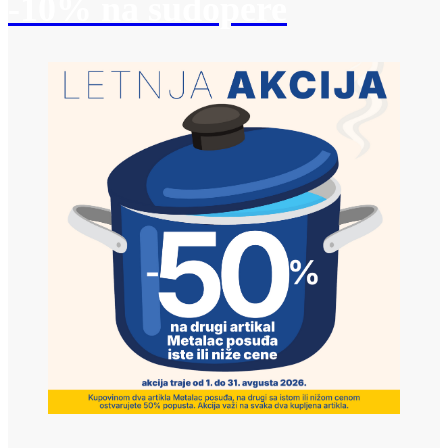
-10% na sudopere