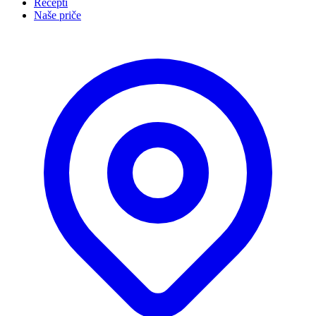
Recepti
Naše priče