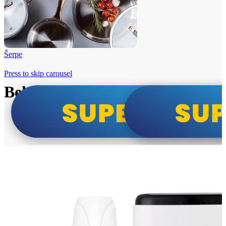
Šerpe
Press to skip carousel
Beko i Tesla super cene