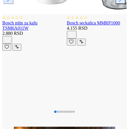
Bosch mlin za kafu
Bosch seckalica MMRP1000
TSM6A011W
4.155 RSD
2.880 RSD