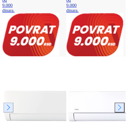
od
od
9.000
9.000
dinara.
dinara.