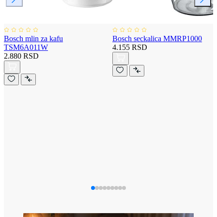
Bosch mlin za kafu
Bosch seckalica MMRP1000
TSM6A011W
4.155 RSD
2.880 RSD