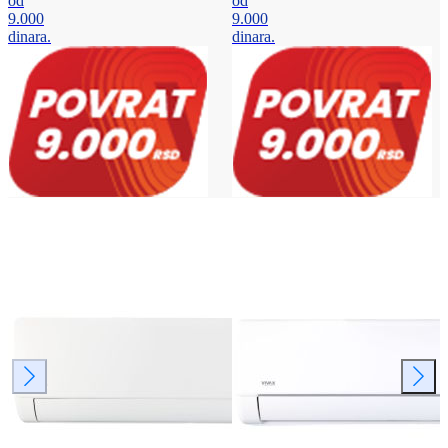
od
od
9.000
9.000
dinara.
dinara.