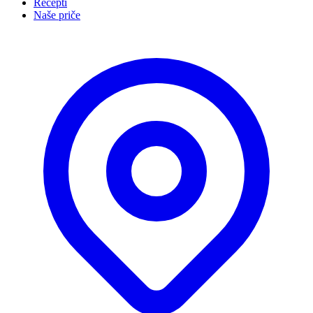
Recepti
Naše priče