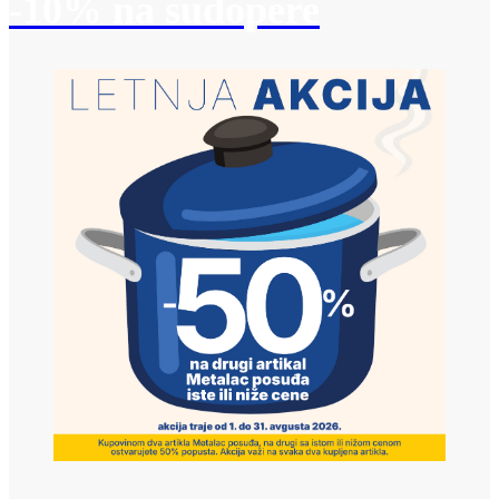
-10% na sudopere