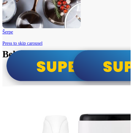
Šerpe
Press to skip carousel
Beko i Tesla super cene