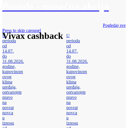
Posuđe - mesečna akcija
Pogledaj sve
Press to skip carousel
Vivax cashback
U
U
periodu
periodu
od
od
14.07.
14.07.
do
do
31.08.2026.
31.08.2026.
godine,
godine,
kupovinom
kupovinom
ovog
ovog
klima
klima
uređaja,
uređaja,
ostvarujete
ostvarujete
pravo
pravo
na
na
povrat
povrat
novca
novca
u
u
iznosu
iznosu