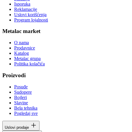
Isporuka
Reklamacije
Uslovi korišćenja
Program lojalnosti
Metalac market
O nama
Prodavnice
Katalog
Metalac grupa
Politika kolačića
Proizvodi
Posuđe
Sudopere
Bojleri
Slavine
Bela tehnika
Pogledaj sve
Uslovi prodaje