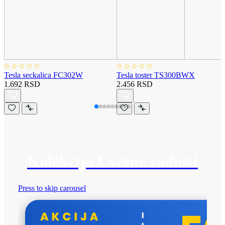
Tesla seckalica FC302W
Tesla toster TS300BWX
1.692 RSD
2.456 RSD
Kolekcija Cvetne radosti
Press to skip carousel