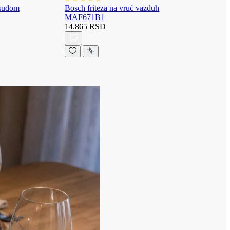
osudom
Bosch friteza na vruć vazduh
MAF671B1
14.865 RSD