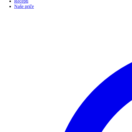
Recepti
Naše priče