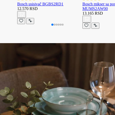
Bosch usisivač BGBS2RD1
Bosch mikser sa p
12.570 RSD
MUMS2AW00
13.165 RSD