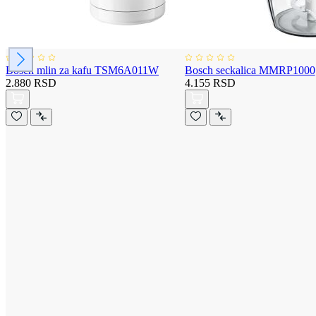
Bosch mlin za kafu TSM6A011W
Bosch seckalica MMRP1000
2.880 RSD
4.155 RSD