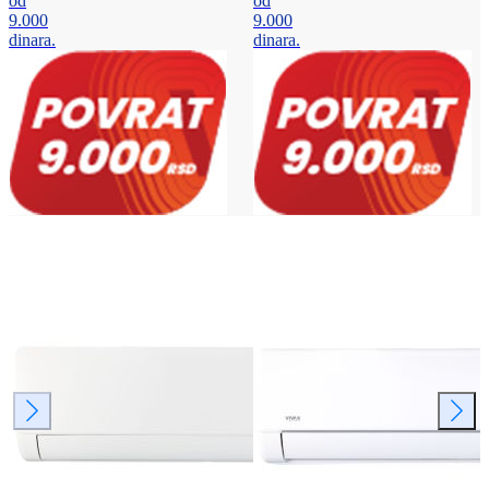
od
od
9.000
9.000
dinara.
dinara.