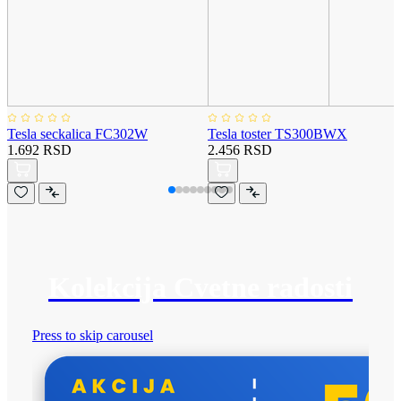
Tesla seckalica FC302W
Tesla toster TS300BWX
1.692 RSD
2.456 RSD
Kolekcija Cvetne radosti
Press to skip carousel