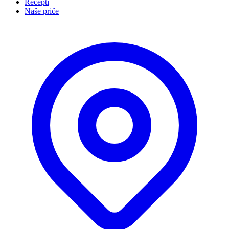
Recepti
Naše priče