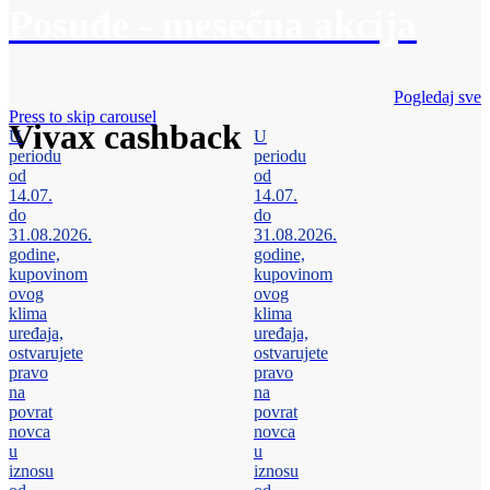
Posuđe - mesečna akcija
Pogledaj sve
Press to skip carousel
Vivax cashback
U
U
periodu
periodu
od
od
14.07.
14.07.
do
do
31.08.2026.
31.08.2026.
godine,
godine,
kupovinom
kupovinom
ovog
ovog
klima
klima
uređaja,
uređaja,
ostvarujete
ostvarujete
pravo
pravo
na
na
povrat
povrat
novca
novca
u
u
iznosu
iznosu