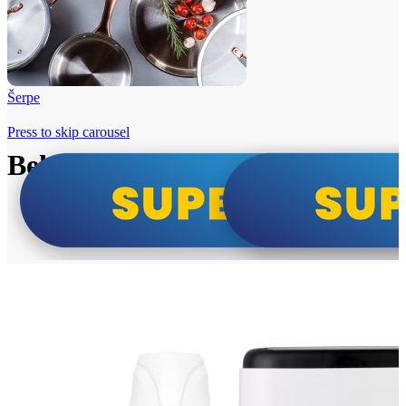
Šerpe
Press to skip carousel
Beko i Tesla super cene