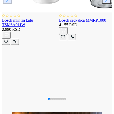
Bosch mlin za kafu
Bosch seckalica MMRP1000
TSM6A011W
4.155 RSD
2.880 RSD