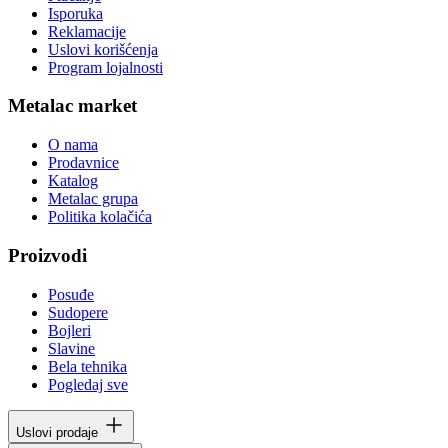
Isporuka
Reklamacije
Uslovi korišćenja
Program lojalnosti
Metalac market
O nama
Prodavnice
Katalog
Metalac grupa
Politika kolačića
Proizvodi
Posuđe
Sudopere
Bojleri
Slavine
Bela tehnika
Pogledaj sve
Uslovi prodaje