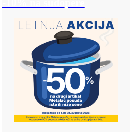
-10% na sudopere