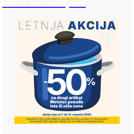
-10% na sudopere