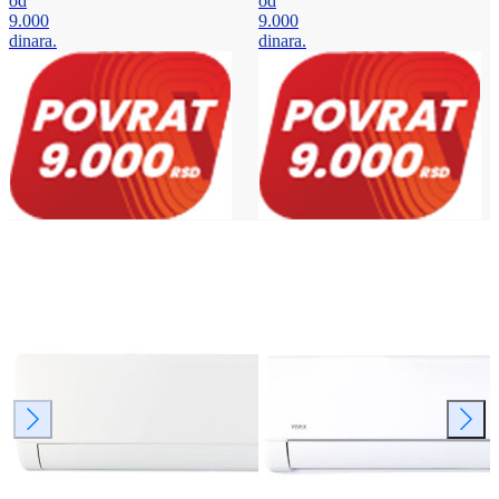
od
od
9.000
9.000
dinara.
dinara.