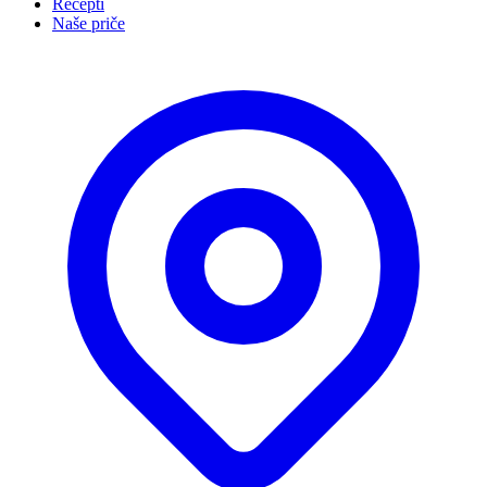
Recepti
Naše priče