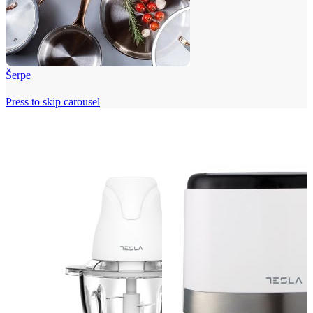
Šerpe
Press to skip carousel
Beko i Tesla super cene