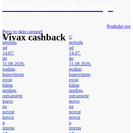
Posuđe - mesečna akcija
Pogledaj sve
Press to skip carousel
Vivax cashback
U
U
periodu
periodu
od
od
14.07.
14.07.
do
do
31.08.2026.
31.08.2026.
godine,
godine,
kupovinom
kupovinom
ovog
ovog
klima
klima
uređaja,
uređaja,
ostvarujete
ostvarujete
pravo
pravo
na
na
povrat
povrat
novca
novca
u
u
iznosu
iznosu