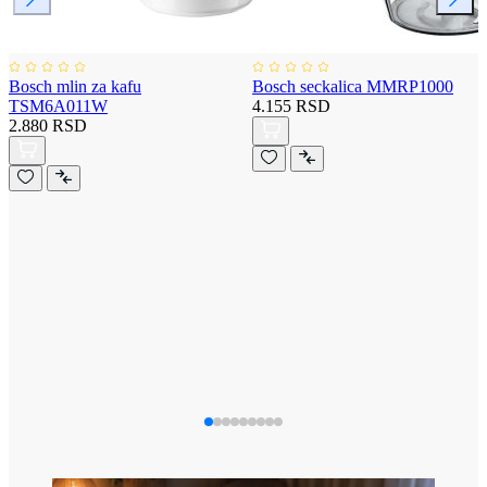
Bosch mlin za kafu
Bosch seckalica MMRP1000
TSM6A011W
4.155 RSD
2.880 RSD