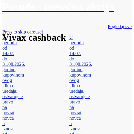
Posuđe - mesečna akcija
Pogledaj sve
Press to skip carousel
Vivax cashback
U
U
periodu
periodu
od
od
14.07.
14.07.
do
do
31.08.2026.
31.08.2026.
godine,
godine,
kupovinom
kupovinom
ovog
ovog
klima
klima
uređaja,
uređaja,
ostvarujete
ostvarujete
pravo
pravo
na
na
povrat
povrat
novca
novca
u
u
iznosu
iznosu