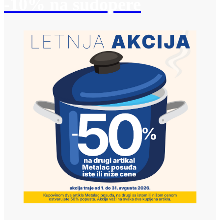
-10% na sudopere