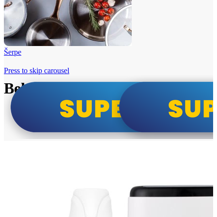
Šerpe
Press to skip carousel
Beko i Tesla super cene