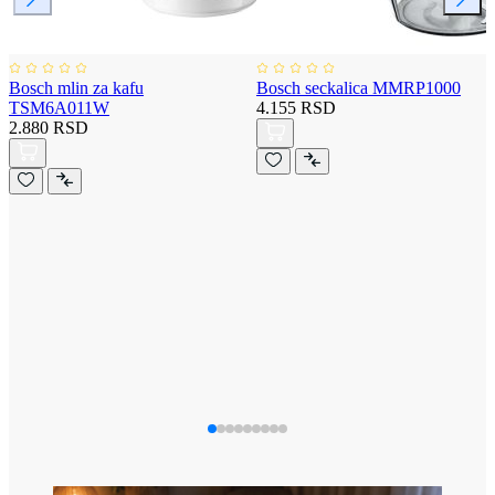
Bosch mlin za kafu
Bosch seckalica MMRP1000
TSM6A011W
4.155 RSD
2.880 RSD