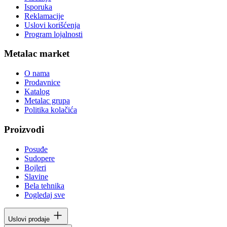
Isporuka
Reklamacije
Uslovi korišćenja
Program lojalnosti
Metalac market
O nama
Prodavnice
Katalog
Metalac grupa
Politika kolačića
Proizvodi
Posuđe
Sudopere
Bojleri
Slavine
Bela tehnika
Pogledaj sve
Uslovi prodaje