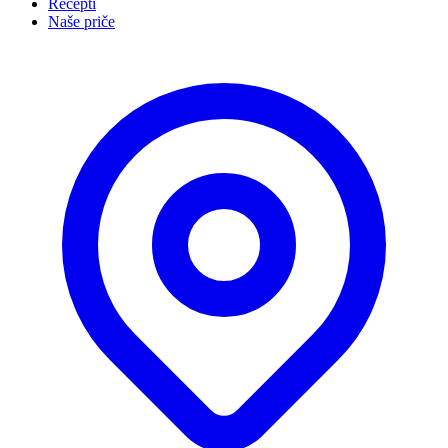
Recepti
Naše priče