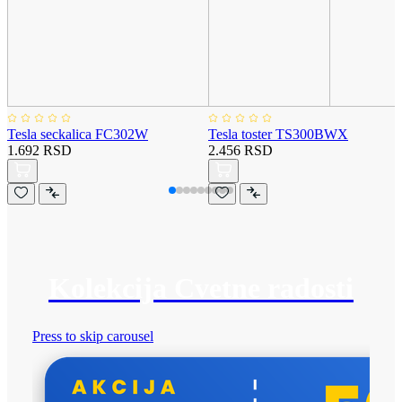
Tesla seckalica FC302W
Tesla toster TS300BWX
1.692 RSD
2.456 RSD
Kolekcija Cvetne radosti
Press to skip carousel