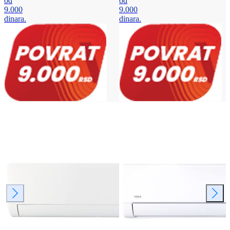
od
od
9.000
9.000
dinara.
dinara.