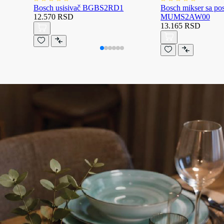
Bosch usisivač BGBS2RD1
Bosch mikser sa p
12.570 RSD
MUMS2AW00
13.165 RSD