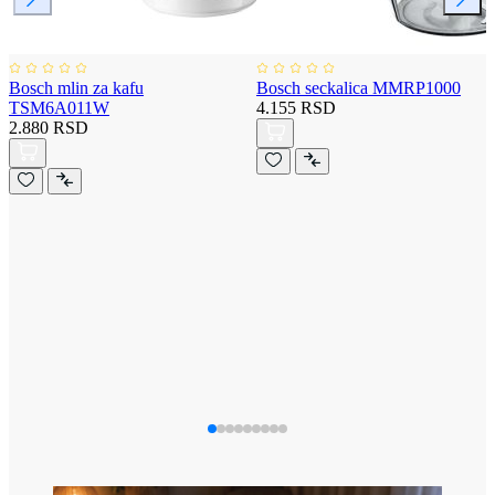
Bosch mlin za kafu
Bosch seckalica MMRP1000
TSM6A011W
4.155 RSD
2.880 RSD