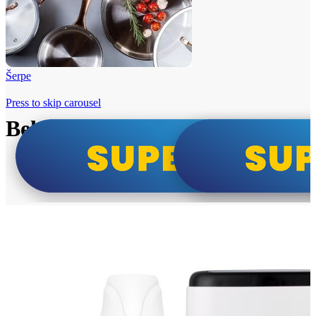
Šerpe
Press to skip carousel
Beko i Tesla super cene