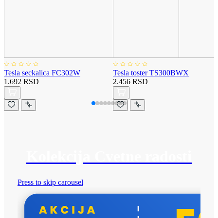
Tesla seckalica FC302W
Tesla toster TS300BWX
1.692 RSD
2.456 RSD
Kolekcija Cvetne radosti
Press to skip carousel