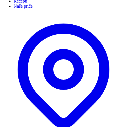
Recepti
Naše priče