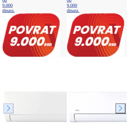
od
od
9.000
9.000
dinara.
dinara.