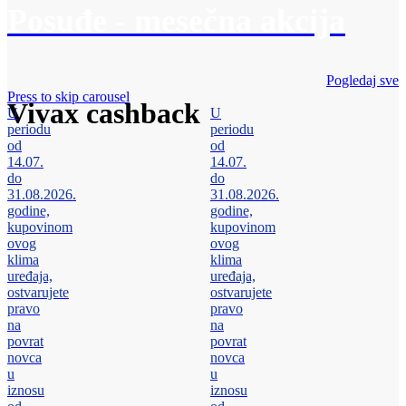
Posuđe - mesečna akcija
Pogledaj sve
Press to skip carousel
Vivax cashback
U
U
periodu
periodu
od
od
14.07.
14.07.
do
do
31.08.2026.
31.08.2026.
godine,
godine,
kupovinom
kupovinom
ovog
ovog
klima
klima
uređaja,
uređaja,
ostvarujete
ostvarujete
pravo
pravo
na
na
povrat
povrat
novca
novca
u
u
iznosu
iznosu