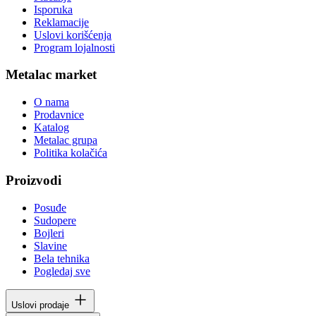
Isporuka
Reklamacije
Uslovi korišćenja
Program lojalnosti
Metalac market
O nama
Prodavnice
Katalog
Metalac grupa
Politika kolačića
Proizvodi
Posuđe
Sudopere
Bojleri
Slavine
Bela tehnika
Pogledaj sve
Uslovi prodaje