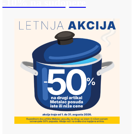
-10% na sudopere