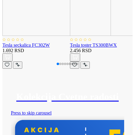
Tesla seckalica FC302W
Tesla toster TS300BWX
1.692 RSD
2.456 RSD
Kolekcija Cvetne radosti
Press to skip carousel