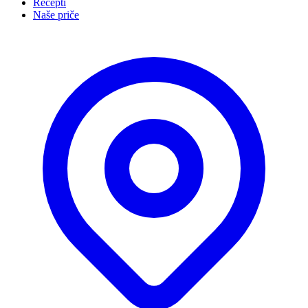
Recepti
Naše priče