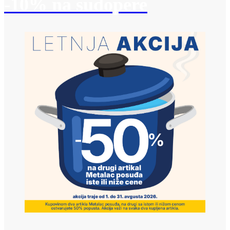
-10% na sudopere