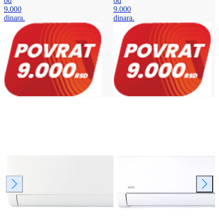
od
od
9.000
9.000
dinara.
dinara.