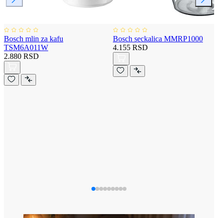
Bosch mlin za kafu
Bosch seckalica MMRP1000
TSM6A011W
4.155 RSD
2.880 RSD