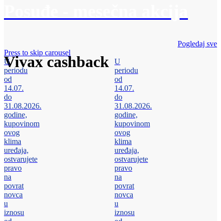
Posuđe - mesečna akcija
Pogledaj sve
Press to skip carousel
Vivax cashback
U
U
periodu
periodu
od
od
14.07.
14.07.
do
do
31.08.2026.
31.08.2026.
godine,
godine,
kupovinom
kupovinom
ovog
ovog
klima
klima
uređaja,
uređaja,
ostvarujete
ostvarujete
pravo
pravo
na
na
povrat
povrat
novca
novca
u
u
iznosu
iznosu