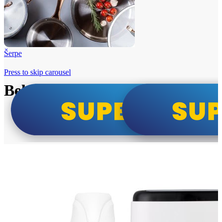
Šerpe
Press to skip carousel
Beko i Tesla super cene