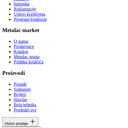
Isporuka
Reklamacije
Uslovi korišćenja
Program lojalnosti
Metalac market
O nama
Prodavnice
Katalog
Metalac grupa
Politika kolačića
Proizvodi
Posuđe
Sudopere
Bojleri
Slavine
Bela tehnika
Pogledaj sve
Uslovi prodaje