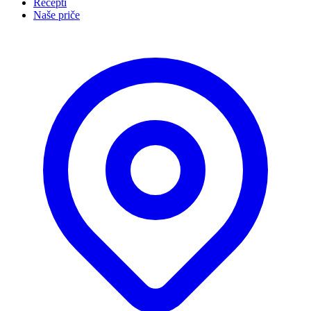
Recepti
Naše priče