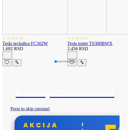
Tesla seckalica FC302W
Tesla toster TS300BWX
1.692 RSD
2.456 RSD
Kolekcija Cvetne radosti
Press to skip carousel