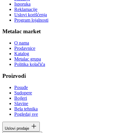
Isporuka
Reklamacije
Uslovi korišćenja
Program lojalnosti
Metalac market
O nama
Prodavnice
Katalog
Metalac grupa
Politika kolačića
Proizvodi
Posuđe
Sudopere
Bojleri
Slavine
Bela tehnika
Pogledaj sve
Uslovi prodaje