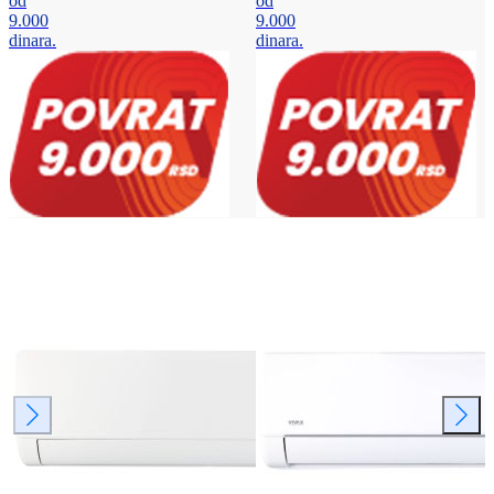
od
od
9.000
9.000
dinara.
dinara.