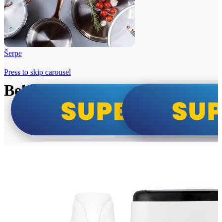
Šerpe
Press to skip carousel
Beko i Tesla super cene