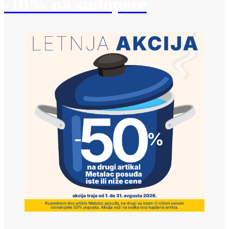
-10% na sudopere