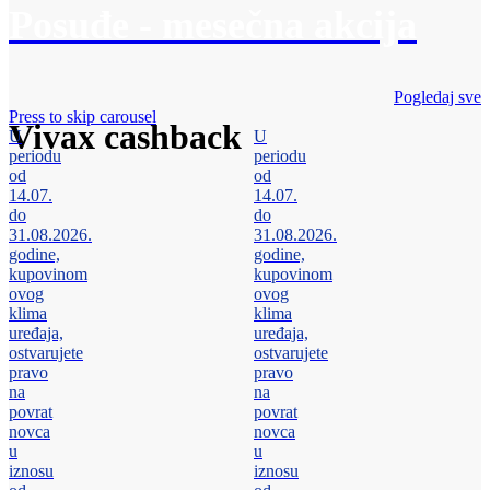
Posuđe - mesečna akcija
Pogledaj sve
Press to skip carousel
Vivax cashback
U
U
periodu
periodu
od
od
14.07.
14.07.
do
do
31.08.2026.
31.08.2026.
godine,
godine,
kupovinom
kupovinom
ovog
ovog
klima
klima
uređaja,
uređaja,
ostvarujete
ostvarujete
pravo
pravo
na
na
povrat
povrat
novca
novca
u
u
iznosu
iznosu