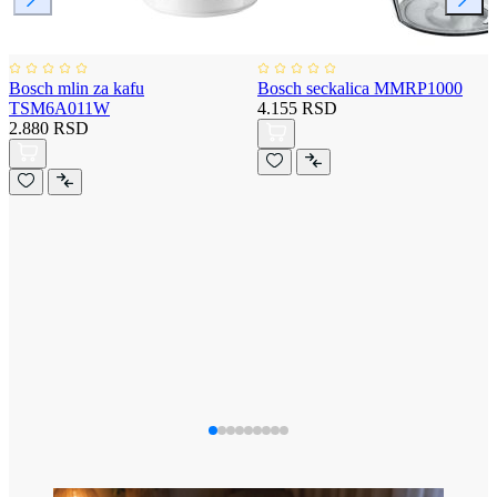
Bosch mlin za kafu
Bosch seckalica MMRP1000
TSM6A011W
4.155 RSD
2.880 RSD