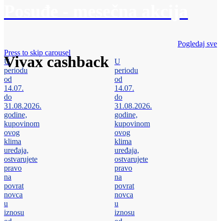
Posuđe - mesečna akcija
Pogledaj sve
Press to skip carousel
Vivax cashback
U
U
periodu
periodu
od
od
14.07.
14.07.
do
do
31.08.2026.
31.08.2026.
godine,
godine,
kupovinom
kupovinom
ovog
ovog
klima
klima
uređaja,
uređaja,
ostvarujete
ostvarujete
pravo
pravo
na
na
povrat
povrat
novca
novca
u
u
iznosu
iznosu