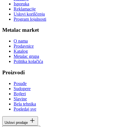
Isporuka
Reklamacije
Uslovi korišćenja
Program lojalnosti
Metalac market
O nama
Prodavnice
Katalog
Metalac grupa
Politika kolačića
Proizvodi
Posuđe
Sudopere
Bojleri
Slavine
Bela tehnika
Pogledaj sve
Uslovi prodaje