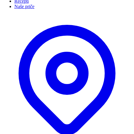
Recepti
Naše priče