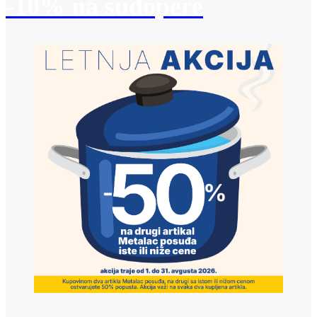
-10% na sudopere