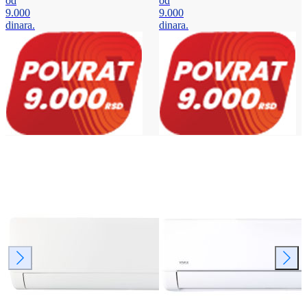
od
od
9.000
9.000
dinara.
dinara.