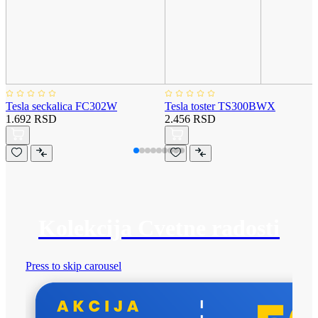
Tesla seckalica FC302W
Tesla toster TS300BWX
1.692 RSD
2.456 RSD
Kolekcija Cvetne radosti
Press to skip carousel