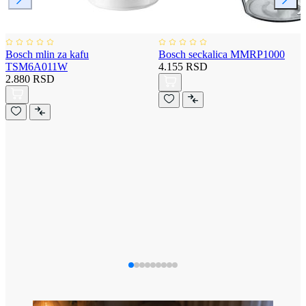
Bosch mlin za kafu
Bosch seckalica MMRP1000
TSM6A011W
4.155 RSD
2.880 RSD