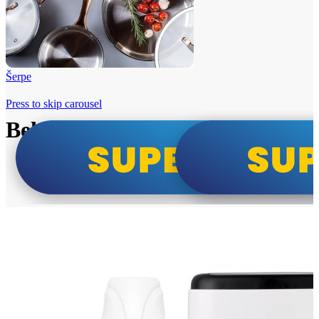
Šerpe
Press to skip carousel
Beko i Tesla super cene