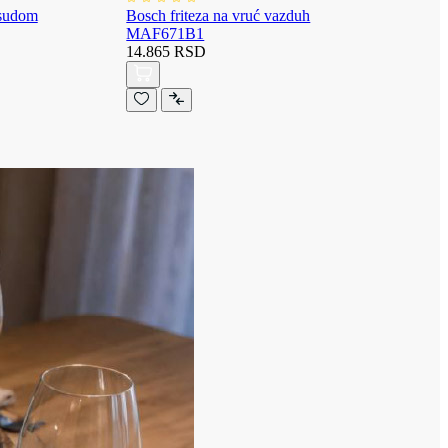
osudom
Bosch friteza na vruć vazduh
MAF671B1
14.865 RSD