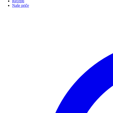
Recepti
Naše priče