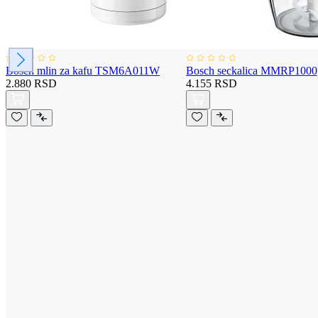
Bosch mlin za kafu TSM6A011W
Bosch seckalica MMRP1000
2.880 RSD
4.155 RSD