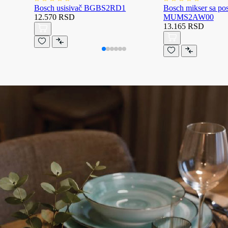
Bosch usisivač BGBS2RD1
Bosch mikser sa p
12.570 RSD
MUMS2AW00
13.165 RSD