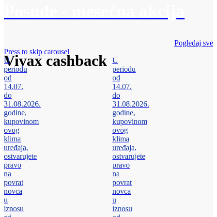
Posuđe - mesečna akcija
Pogledaj sve
Press to skip carousel
Vivax cashback
U
U
periodu
periodu
od
od
14.07.
14.07.
do
do
31.08.2026.
31.08.2026.
godine,
godine,
kupovinom
kupovinom
ovog
ovog
klima
klima
uređaja,
uređaja,
ostvarujete
ostvarujete
pravo
pravo
na
na
povrat
povrat
novca
novca
u
u
iznosu
iznosu