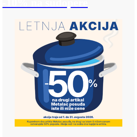
-10% na sudopere