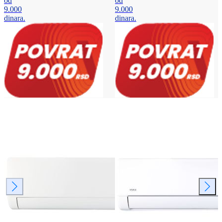
od
od
9.000
9.000
dinara.
dinara.