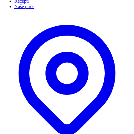
Recepti
Naše priče