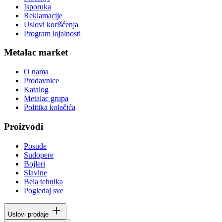
Isporuka
Reklamacije
Uslovi korišćenja
Program lojalnosti
Metalac market
O nama
Prodavnice
Katalog
Metalac grupa
Politika kolačića
Proizvodi
Posuđe
Sudopere
Bojleri
Slavine
Bela tehnika
Pogledaj sve
Uslovi prodaje