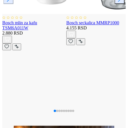
Bosch mlin za kafu
Bosch seckalica MMRP1000
TSM6A011W
4.155 RSD
2.880 RSD