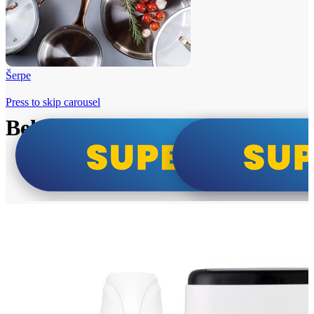
Šerpe
Press to skip carousel
Beko i Tesla super cene