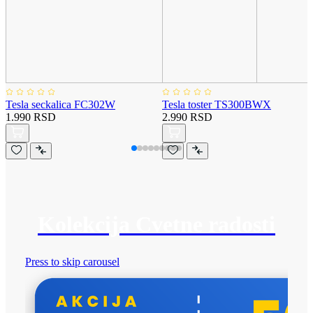
Tesla seckalica FC302W
Tesla toster TS300BWX
1.990 RSD
2.990 RSD
Kolekcija Cvetne radosti
Press to skip carousel