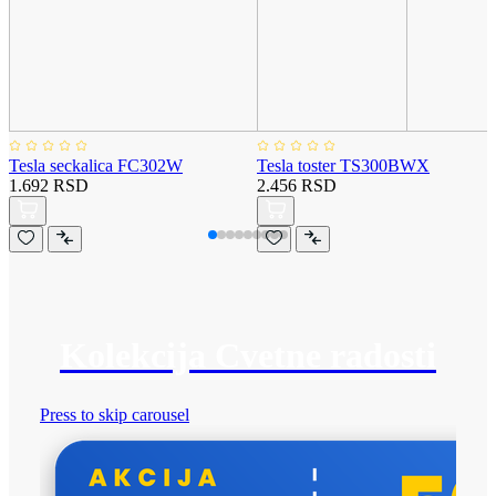
Tesla seckalica FC302W
Tesla toster TS300BWX
1.692 RSD
2.456 RSD
Kolekcija Cvetne radosti
Press to skip carousel