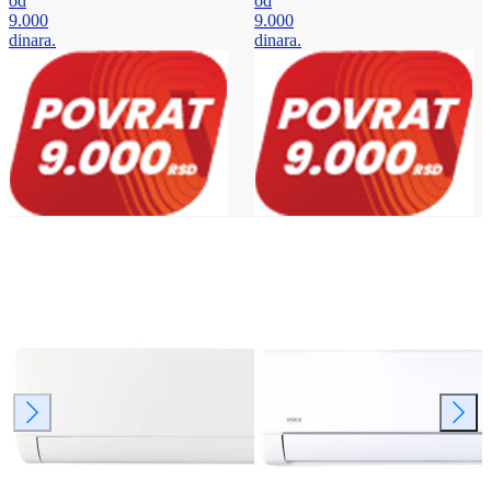
od
od
9.000
9.000
dinara.
dinara.