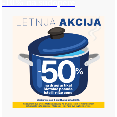
-10% na sudopere