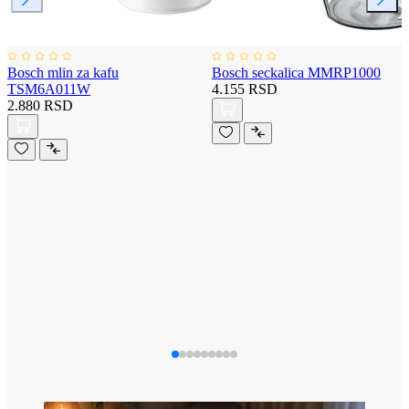
Bosch mlin za kafu
Bosch seckalica MMRP1000
TSM6A011W
4.155 RSD
2.880 RSD