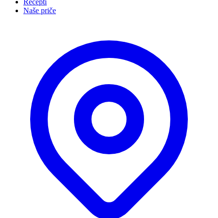
Recepti
Naše priče