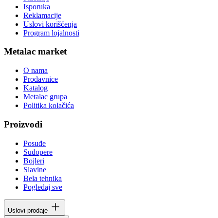
Isporuka
Reklamacije
Uslovi korišćenja
Program lojalnosti
Metalac market
O nama
Prodavnice
Katalog
Metalac grupa
Politika kolačića
Proizvodi
Posuđe
Sudopere
Bojleri
Slavine
Bela tehnika
Pogledaj sve
Uslovi prodaje