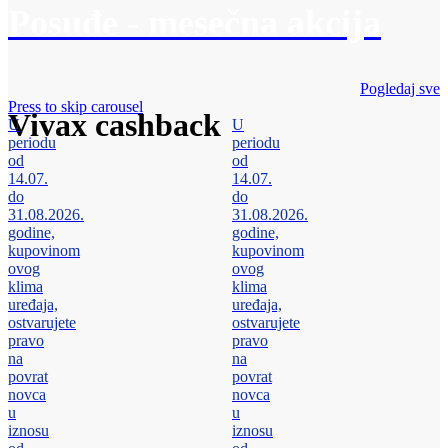
Posuđe - mesečna akcija
Pogledaj sve
Press to skip carousel
Vivax cashback
U
U
periodu
periodu
od
od
14.07.
14.07.
do
do
31.08.2026.
31.08.2026.
godine,
godine,
kupovinom
kupovinom
ovog
ovog
klima
klima
uređaja,
uređaja,
ostvarujete
ostvarujete
pravo
pravo
na
na
povrat
povrat
novca
novca
u
u
iznosu
iznosu