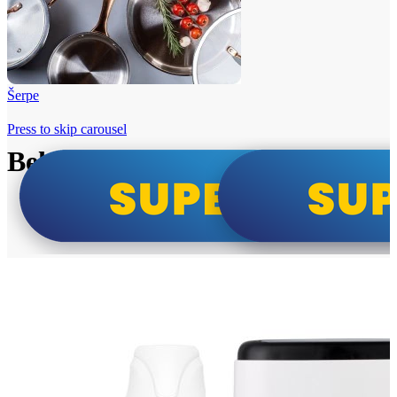
Šerpe
Press to skip carousel
Beko i Tesla super cene