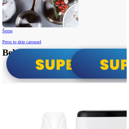
Šerpe
Press to skip carousel
Beko i Tesla super cene