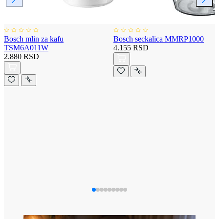
Bosch mlin za kafu
Bosch seckalica MMRP1000
TSM6A011W
4.155 RSD
2.880 RSD