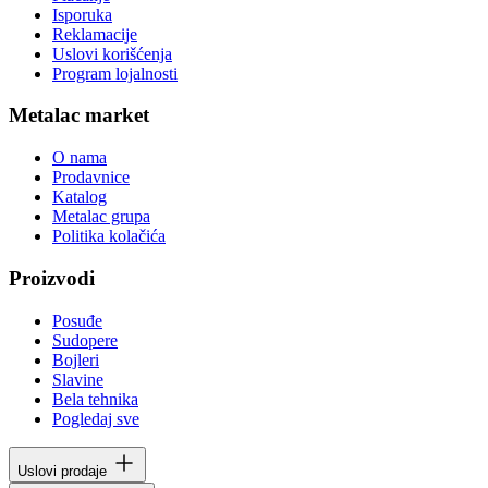
Isporuka
Reklamacije
Uslovi korišćenja
Program lojalnosti
Metalac market
O nama
Prodavnice
Katalog
Metalac grupa
Politika kolačića
Proizvodi
Posuđe
Sudopere
Bojleri
Slavine
Bela tehnika
Pogledaj sve
Uslovi prodaje