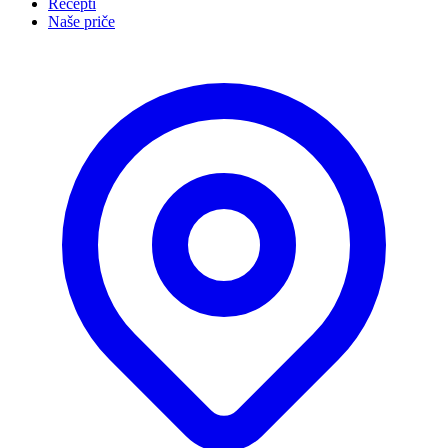
Recepti
Naše priče