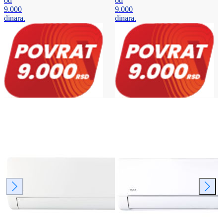
od
od
9.000
9.000
dinara.
dinara.