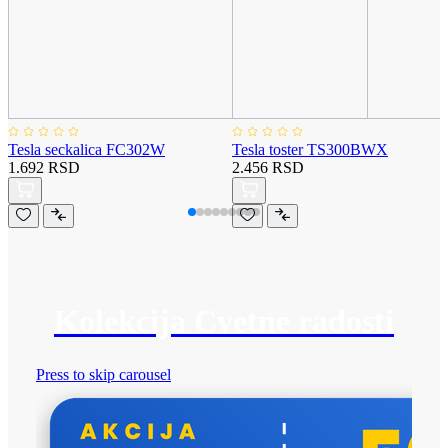
Tesla seckalica FC302W
Tesla toster TS300BWX
1.692 RSD
2.456 RSD
Kolekcija Cvetne radosti
Press to skip carousel