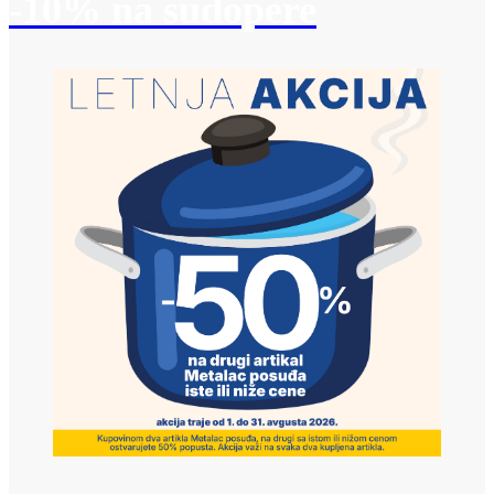
-10% na sudopere