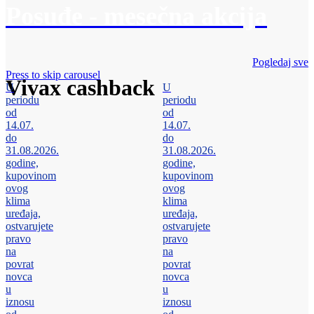
Posuđe - mesečna akcija
Pogledaj sve
Press to skip carousel
Vivax cashback
U
U
periodu
periodu
od
od
14.07.
14.07.
do
do
31.08.2026.
31.08.2026.
godine,
godine,
kupovinom
kupovinom
ovog
ovog
klima
klima
uređaja,
uređaja,
ostvarujete
ostvarujete
pravo
pravo
na
na
povrat
povrat
novca
novca
u
u
iznosu
iznosu