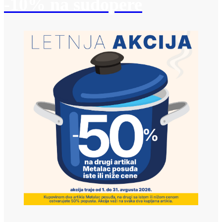
-10% na sudopere