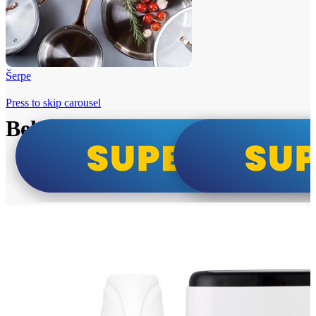
Šerpe
Press to skip carousel
Beko i Tesla super cene