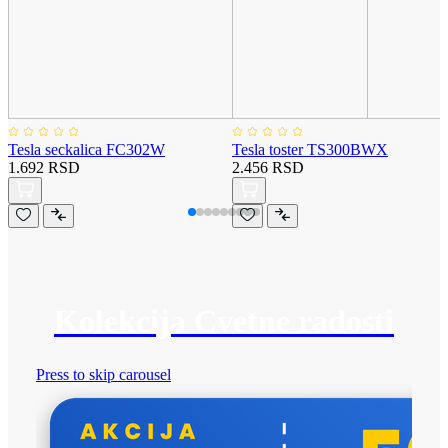
Tesla seckalica FC302W
Tesla toster TS300BWX
1.692 RSD
2.456 RSD
Kolekcija Cvetne radosti
Press to skip carousel