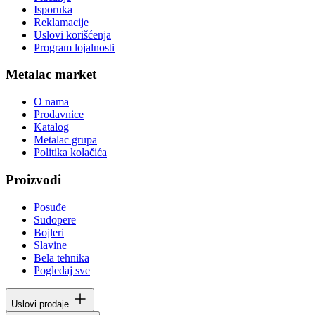
Isporuka
Reklamacije
Uslovi korišćenja
Program lojalnosti
Metalac market
O nama
Prodavnice
Katalog
Metalac grupa
Politika kolačića
Proizvodi
Posuđe
Sudopere
Bojleri
Slavine
Bela tehnika
Pogledaj sve
Uslovi prodaje