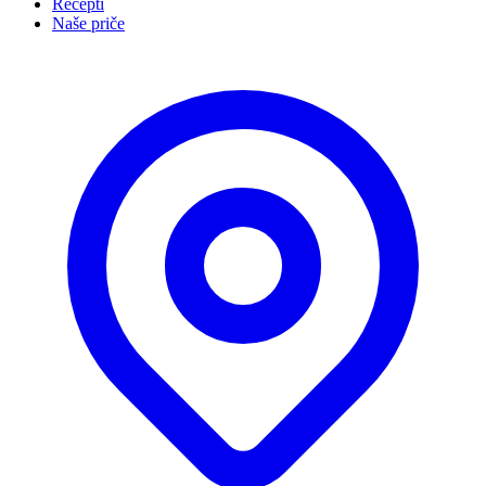
Recepti
Naše priče