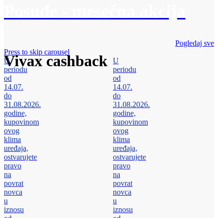
Posuđe - mesečna akcija
Pogledaj sve
Press to skip carousel
Vivax cashback
U
U
periodu
periodu
od
od
14.07.
14.07.
do
do
31.08.2026.
31.08.2026.
godine,
godine,
kupovinom
kupovinom
ovog
ovog
klima
klima
uređaja,
uređaja,
ostvarujete
ostvarujete
pravo
pravo
na
na
povrat
povrat
novca
novca
u
u
iznosu
iznosu