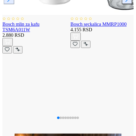
Bosch mlin za kafu
Bosch seckalica MMRP1000
TSM6A011W
4.155 RSD
2.880 RSD