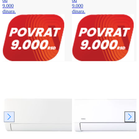
od
od
9.000
9.000
dinara.
dinara.