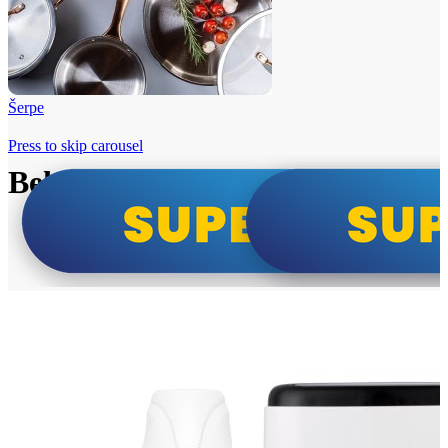
Šerpe
Press to skip carousel
Beko i Tesla super cene