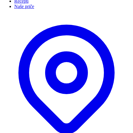
Recepti
Naše priče