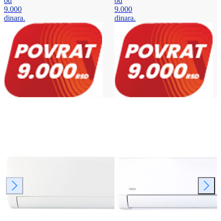
od
od
9.000
9.000
dinara.
dinara.