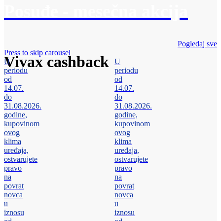
Posuđe - mesečna akcija
Pogledaj sve
Press to skip carousel
Vivax cashback
U
U
periodu
periodu
od
od
14.07.
14.07.
do
do
31.08.2026.
31.08.2026.
godine,
godine,
kupovinom
kupovinom
ovog
ovog
klima
klima
uređaja,
uređaja,
ostvarujete
ostvarujete
pravo
pravo
na
na
povrat
povrat
novca
novca
u
u
iznosu
iznosu