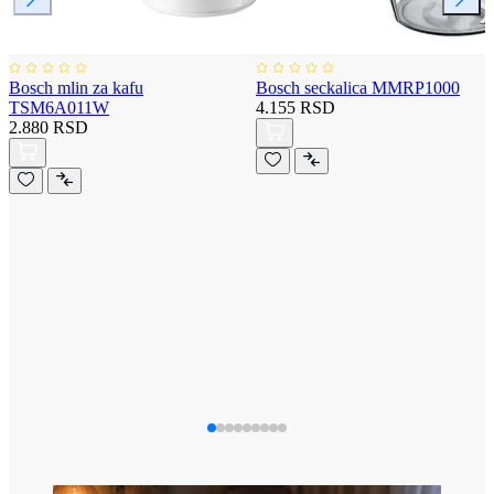
Bosch mlin za kafu
Bosch seckalica MMRP1000
TSM6A011W
4.155 RSD
2.880 RSD