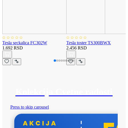
Tesla seckalica FC302W
Tesla toster TS300BWX
1.692 RSD
2.456 RSD
Kolekcija Cvetne radosti
Press to skip carousel