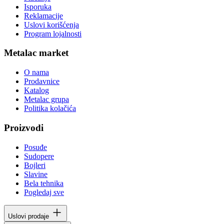
Isporuka
Reklamacije
Uslovi korišćenja
Program lojalnosti
Metalac market
O nama
Prodavnice
Katalog
Metalac grupa
Politika kolačića
Proizvodi
Posuđe
Sudopere
Bojleri
Slavine
Bela tehnika
Pogledaj sve
Uslovi prodaje