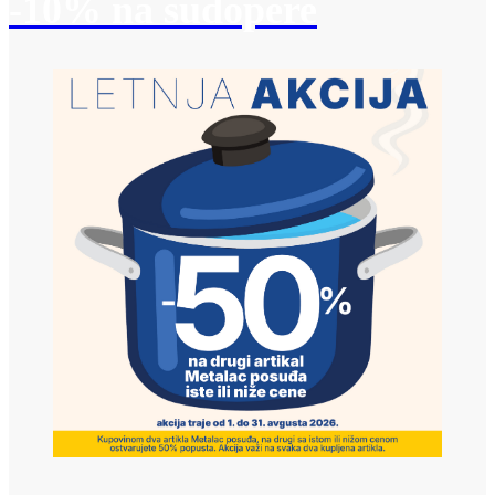
-10% na sudopere