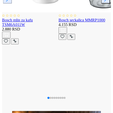
Bosch mlin za kafu
Bosch seckalica MMRP1000
TSM6A011W
4.155 RSD
2.880 RSD