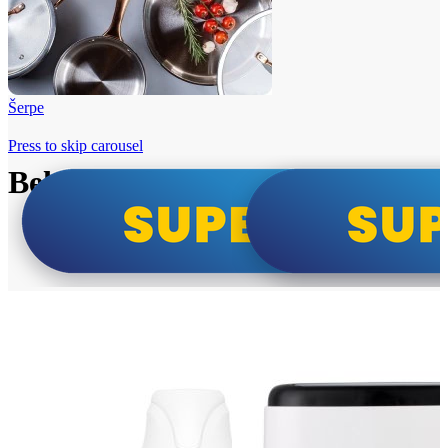
Šerpe
Press to skip carousel
Beko i Tesla super cene