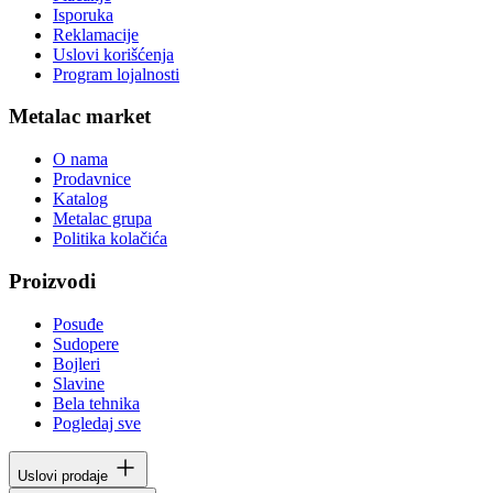
Isporuka
Reklamacije
Uslovi korišćenja
Program lojalnosti
Metalac market
O nama
Prodavnice
Katalog
Metalac grupa
Politika kolačića
Proizvodi
Posuđe
Sudopere
Bojleri
Slavine
Bela tehnika
Pogledaj sve
Uslovi prodaje