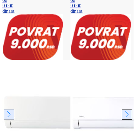
od
od
9.000
9.000
dinara.
dinara.