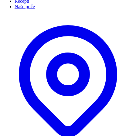
Recepti
Naše priče