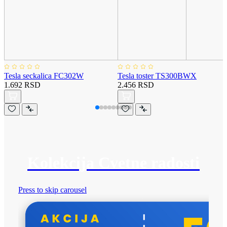
Tesla seckalica FC302W
Tesla toster TS300BWX
1.692 RSD
2.456 RSD
Kolekcija Cvetne radosti
Press to skip carousel