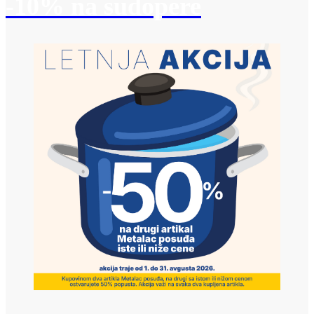
-10% na sudopere