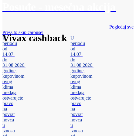
Posuđe - mesečna akcija
Pogledaj sve
Press to skip carousel
Vivax cashback
U
U
periodu
periodu
od
od
14.07.
14.07.
do
do
31.08.2026.
31.08.2026.
godine,
godine,
kupovinom
kupovinom
ovog
ovog
klima
klima
uređaja,
uređaja,
ostvarujete
ostvarujete
pravo
pravo
na
na
povrat
povrat
novca
novca
u
u
iznosu
iznosu